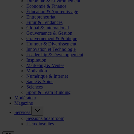
Durabilité & Environnement
Économie & Finance
Éducation & Apprentissage
Entrepreneuriat
Futur & Tendances
Global & International
Gouvernance & Gestion
Gouvernement & Politique
Humour & Divertissement
Innovation et Technologie
Leadership & Développement
Inspiration
Marketing & Ventes
Motivation
Numérique & Internet
Santé & Soins
Sciences
Sport & Team Building
Modérateur
Magazine
Services
Sessions boardroom
Lieux insolites