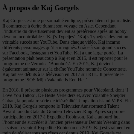
À propos de Kaj Gorgels
Kaj Gorgels est une personnalité en ligne, présentateur et journaliste.
Il commence à écrire durant son voyage en Asie. Cependant,
l’industrie du divertissement devient sa préférence après un hobby
devenu incontrôlable : ‘Kaj’s Typetjes’. ‘Kaj’s Typetjes’ devient un
véritable succès sur YouTube. Dans chaque vidéo, Kaj incarne
différents personnages qu’il a imaginés. Grâce à son grand succès
sur Facebook, Instagram et YouTube, Kaj a une large portée. La
présentation plaît beaucoup à Kaj et en 2015, il est reporter pour le
programme de Veronica ‘Bonobo’s’. En 2015, Kaj devient
également animateur sur la chaîne YouTube nommée Concentrate.
Kaj fait ses débuts à la télévision en 2017 sur RTL. Il présente le
programme ‘SOS Mijn Vakantie Is Een Hel.’
En 2018, il présente plusieurs programmes pour Videoland, dont ‘I
Love You Tattoo’, De Beste Verleiders et, avec Yolanthe Sneijder-
Cabau, la populaire série de télé-réalité Temptation Island VIPS. Fin
2018, Kaj Gorgels remporte le Televizier Aanstormend Talent
Award lors du Gala du Gouden Televizier-Ring. Après sa propre
participation en 2017 à Expeditie Robinson, Kaj a aujourd’hui
l’honneur de succéder à l’ancien présentateur Dennis Weening dans
la saison à venir d’Expeditie Robinson en 2019. Kaj est vraiment en
train de réaliser tous ses rêves car depuis 2019, Kaj Gorgels est