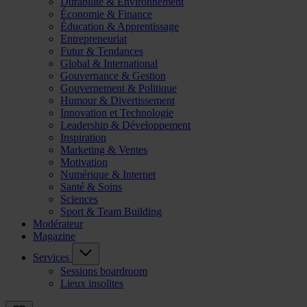
Durabilité & Environnement
Économie & Finance
Éducation & Apprentissage
Entrepreneuriat
Futur & Tendances
Global & International
Gouvernance & Gestion
Gouvernement & Politique
Humour & Divertissement
Innovation et Technologie
Leadership & Développement
Inspiration
Marketing & Ventes
Motivation
Numérique & Internet
Santé & Soins
Sciences
Sport & Team Building
Modérateur
Magazine
Services
Sessions boardroom
Lieux insolites