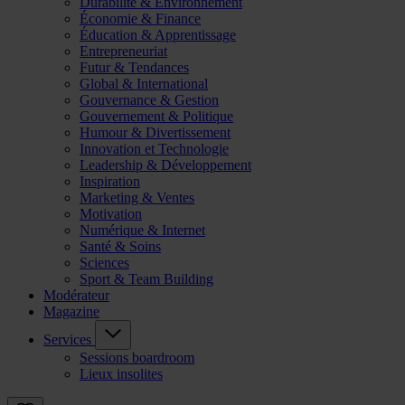
Durabilité & Environnement
Économie & Finance
Éducation & Apprentissage
Entrepreneuriat
Futur & Tendances
Global & International
Gouvernance & Gestion
Gouvernement & Politique
Humour & Divertissement
Innovation et Technologie
Leadership & Développement
Inspiration
Marketing & Ventes
Motivation
Numérique & Internet
Santé & Soins
Sciences
Sport & Team Building
Modérateur
Magazine
Services
Sessions boardroom
Lieux insolites