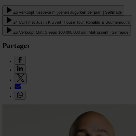
Zo verkoopt Kesbeke miljoenen augurken per jaar! | Selfmade
24 UUR met Justin Kluivert! House Tour, Ronaldo & Bournemouth!
Zo Verkoopt Matt Sleeps 100.000.000 aan Matrassen! | Selfmade
Partager