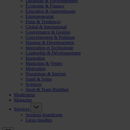
Durabilité & Environnement
Économie & Finance
Éducation & Apprentissage
Entrepreneuriat
Futur & Tendances
Global & International
Gouvernance & Gestion
Gouvernement & Politique
Humour & Divertissement
Innovation et Technologie
Leadership & Développement
Inspiration
Marketing & Ventes
Motivation
Numérique & Internet
Santé & Soins
Sciences
Sport & Team Building
Modérateur
Magazine
Services
Sessions boardroom
Lieux insolites