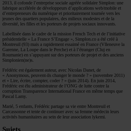
2013, il cofonde l’entreprise sociale agréée solidaire Simplon: une
fabrique accélérée de développeurs d’applications web/mobile et
d’entrepreneurs du numérique et prioritairement tournée vers les
jeunes des quartiers populaires, des milieux modestes et de la
diversité, les filles et les porteurs de projets sociaux innovants.
Labellisée dans le cadre de la mission French Tech et de l’initiative
présidentielle « La France S’Engage », Simplon.co a été créé à
Montreuil (93) mais a rapidement essaimé en France (Vlleneuve la
Garenne, La Loupe dans le Perche) et à l’étranger (Cluj en
Roumanie) en s’appuyant sur des porteurs de projet et des anciens
Simplonien(ne)s.
Frédéric est également auteur, avec Nicolas Danet, de
« Anonymous, peuvent-ils changer le monde ? » (novembre 2011)
et « Lire, écrire, compter, coder ? » (juin 2014). En juin 2014,
Frédéric est élu administrateur de l’ONG de lutte contre la
corruption Transparence International France en même temps que
Pascal Lamy.
Marié, 5 enfants, Frédéric partage sa vie entre Montreuil et
Carcassonne et tente de continuer avec sa femme médecin leurs
activités humanitaires au sein de leur association lykemi.
Sujets