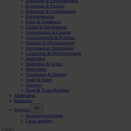
Durabilité & Environnement
Économie & Finance
Éducation & Apprentissage
Entrepreneuriat
Futur & Tendances
Global & International
Gouvernance & Gestion
Gouvernement & Politique
Humour & Divertissement
Innovation et Technologie
Leadership & Développement
Inspiration
Marketing & Ventes
Motivation
Numérique & Internet
Santé & Soins
Sciences
Sport & Team Building
Modérateur
Magazine
Services
Sessions boardroom
Lieux insolites