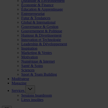
Durabilité & Environnement
Économie & Finance
Éducation & Apprentissage
Entrepreneuriat
Futur & Tendances
Global & International
Gouvernance & Gestion
Gouvernement & Politique
Humour & Divertissement
Innovation et Technologie
Leadership & Développement
Inspiration
Marketing & Ventes
Motivation
Numérique & Internet
Santé & Soins
Sciences
Sport & Team Building
Modérateur
Magazine
Services
Sessions boardroom
Lieux insolites