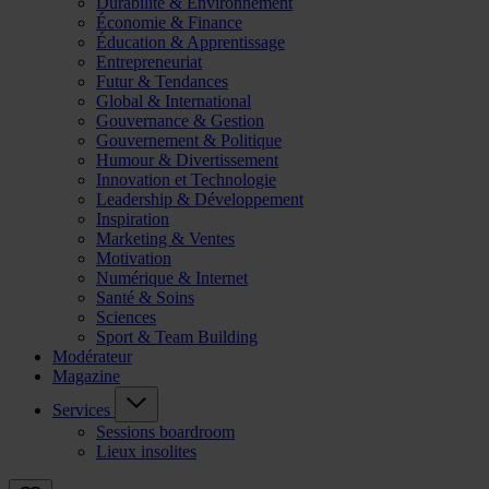
Durabilité & Environnement
Économie & Finance
Éducation & Apprentissage
Entrepreneuriat
Futur & Tendances
Global & International
Gouvernance & Gestion
Gouvernement & Politique
Humour & Divertissement
Innovation et Technologie
Leadership & Développement
Inspiration
Marketing & Ventes
Motivation
Numérique & Internet
Santé & Soins
Sciences
Sport & Team Building
Modérateur
Magazine
Services
Sessions boardroom
Lieux insolites