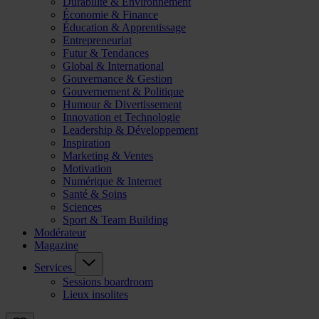
Durabilité & Environnement
Économie & Finance
Éducation & Apprentissage
Entrepreneuriat
Futur & Tendances
Global & International
Gouvernance & Gestion
Gouvernement & Politique
Humour & Divertissement
Innovation et Technologie
Leadership & Développement
Inspiration
Marketing & Ventes
Motivation
Numérique & Internet
Santé & Soins
Sciences
Sport & Team Building
Modérateur
Magazine
Services
Sessions boardroom
Lieux insolites