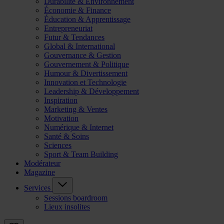
Durabilité & Environnement
Économie & Finance
Éducation & Apprentissage
Entrepreneuriat
Futur & Tendances
Global & International
Gouvernance & Gestion
Gouvernement & Politique
Humour & Divertissement
Innovation et Technologie
Leadership & Développement
Inspiration
Marketing & Ventes
Motivation
Numérique & Internet
Santé & Soins
Sciences
Sport & Team Building
Modérateur
Magazine
Services
Sessions boardroom
Lieux insolites