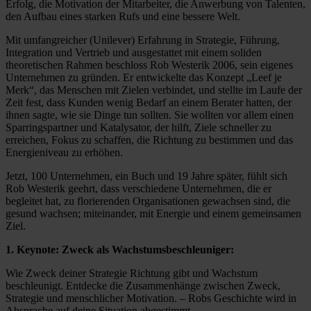
Erfolg, die Motivation der Mitarbeiter, die Anwerbung von Talenten,
den Aufbau eines starken Rufs und eine bessere Welt.
Mit umfangreicher (Unilever) Erfahrung in Strategie, Führung,
Integration und Vertrieb und ausgestattet mit einem soliden
theoretischen Rahmen beschloss Rob Westerik 2006, sein eigenes
Unternehmen zu gründen. Er entwickelte das Konzept „Leef je
Merk“, das Menschen mit Zielen verbindet, und stellte im Laufe der
Zeit fest, dass Kunden wenig Bedarf an einem Berater hatten, der
ihnen sagte, wie sie Dinge tun sollten. Sie wollten vor allem einen
Sparringspartner und Katalysator, der hilft, Ziele schneller zu
erreichen, Fokus zu schaffen, die Richtung zu bestimmen und das
Energieniveau zu erhöhen.
Jetzt, 100 Unternehmen, ein Buch und 19 Jahre später, fühlt sich
Rob Westerik geehrt, dass verschiedene Unternehmen, die er
begleitet hat, zu florierenden Organisationen gewachsen sind, die
gesund wachsen; miteinander, mit Energie und einem gemeinsamen
Ziel.
1. Keynote: Zweck als Wachstumsbeschleuniger:
Wie Zweck deiner Strategie Richtung gibt und Wachstum
beschleunigt. Entdecke die Zusammenhänge zwischen Zweck,
Strategie und menschlicher Motivation. – Robs Geschichte wird in
Absprache auf deine Situation abgestimmt.