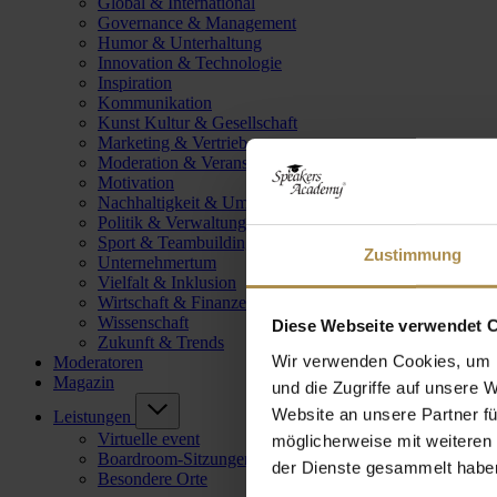
Global & International
Governance & Management
Humor & Unterhaltung
Innovation & Technologie
Inspiration
Kommunikation
Kunst Kultur & Gesellschaft
Marketing & Vertrieb
Moderation & Veranstaltungsleitung
Motivation
Nachhaltigkeit & Umwelt
Politik & Verwaltung
Sport & Teambuilding
Zustimmung
Unternehmertum
Vielfalt & Inklusion
Wirtschaft & Finanzen
Wissenschaft
Diese Webseite verwendet 
Zukunft & Trends
Wir verwenden Cookies, um I
Moderatoren
Magazin
und die Zugriffe auf unsere 
Website an unsere Partner fü
Leistungen
Virtuelle event
möglicherweise mit weiteren
Boardroom-Sitzungen
der Dienste gesammelt habe
Besondere Orte