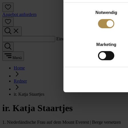
Einwilligungsauswahl
Notwendig
Angebot anfordern
Einen Suchbegriff eingeben:
Marketing
Menü
Home
Redner
ir. Katja Staartjes
ir. Katja Staartjes
1. Niederländische Frau auf dem Mount Everest | Berge versetzen