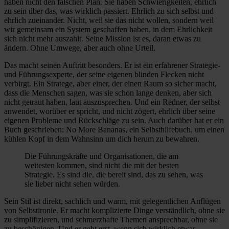
haben nicht den falschen Plan. Sie haben Schwierigkeiten, ehrlich
zu sein über das, was wirklich passiert. Ehrlich zu sich selbst und
ehrlich zueinander. Nicht, weil sie das nicht wollen, sondern weil
wir gemeinsam ein System geschaffen haben, in dem Ehrlichkeit
sich nicht mehr auszahlt. Seine Mission ist es, daran etwas zu
ändern. Ohne Umwege, aber auch ohne Urteil.
Das macht seinen Auftritt besonders. Er ist ein erfahrener Strategie-
und Führungsexperte, der seine eigenen blinden Flecken nicht
verbirgt. Ein Stratege, aber einer, der einen Raum so sicher macht,
dass die Menschen sagen, was sie schon lange denken, aber sich
nicht getraut haben, laut auszusprechen. Und ein Redner, der selbst
anwendet, worüber er spricht, und nicht zögert, ehrlich über seine
eigenen Probleme und Rückschläge zu sein. Auch darüber hat er ein
Buch geschrieben: No More Bananas, ein Selbsthilfebuch, um einen
kühlen Kopf in dem Wahnsinn um dich herum zu bewahren.
Die Führungskräfte und Organisationen, die am
weitesten kommen, sind nicht die mit der besten
Strategie. Es sind die, die bereit sind, das zu sehen, was
sie lieber nicht sehen würden.
Sein Stil ist direkt, sachlich und warm, mit gelegentlichen Anflügen
von Selbstironie. Er macht komplizierte Dinge verständlich, ohne sie
zu simplifizieren, und schmerzhafte Themen ansprechbar, ohne sie
zu beschönigen. Und er geht erst, wenn sich wirklich etwas