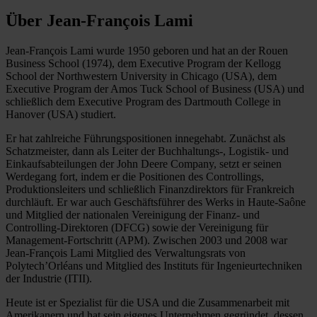
Über Jean-François Lami
Jean-François Lami wurde 1950 geboren und hat an der Rouen
Business School (1974), dem Executive Program der Kellogg
School der Northwestern University in Chicago (USA), dem
Executive Program der Amos Tuck School of Business (USA) und
schließlich dem Executive Program des Dartmouth College in
Hanover (USA) studiert.
Er hat zahlreiche Führungspositionen innegehabt. Zunächst als
Schatzmeister, dann als Leiter der Buchhaltungs-, Logistik- und
Einkaufsabteilungen der John Deere Company, setzt er seinen
Werdegang fort, indem er die Positionen des Controllings,
Produktionsleiters und schließlich Finanzdirektors für Frankreich
durchläuft. Er war auch Geschäftsführer des Werks in Haute-Saône
und Mitglied der nationalen Vereinigung der Finanz- und
Controlling-Direktoren (DFCG) sowie der Vereinigung für
Management-Fortschritt (APM). Zwischen 2003 und 2008 war
Jean-François Lami Mitglied des Verwaltungsrats von
Polytech’Orléans und Mitglied des Instituts für Ingenieurtechniken
der Industrie (ITII).
Heute ist er Spezialist für die USA und die Zusammenarbeit mit
Amerikanern und hat sein eigenes Unternehmen gegründet, dessen