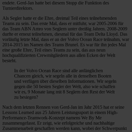
endete. Gerd-Jan hatte bei diesem Stopp die Funktion des
Turnierdirektors.
Als Segler hatte er die Ehre, dreimal Teil eines teilnehmenden
Teams zu sein. Das erste Mal, dass er mitfuhr, war 2005-2006 für
das Team ABN Amro von Seglern unter dreißig Jahren. 2008-2009
durfte er erneut teilnehmen, diesmal für das Team Delta Lloyd. Das
vorläufig letzte Mal, dass er an der Volvo Ocean Race teilnahm, war
2014-2015 im Namen des Teams Brunel. Es war für ihn jedes Mal
eine große Ehre, Teil eines Teams zu sein, das aus neun
hochqualifizierten Crewmitgliedern aus allen Ecken der Welt
besteht.
In der Volvo Ocean Race sind alle anfänglichen
Chancen gleich, wir segeln alle in denselben Booten
und verfügen über dieselben Informationen. Wir segeln
gegen die 50 besten Segler der Welt, also wie schaffen
wir es, 9 Monate lang mit 8 Seglern den Rest der Welt
zu besiegen?
Nach dem letzten Rennen von Gerd-Jan im Jahr 2015 hat er seine
Lessons Learned aus 25 Jahren Leistungssport in einem High-
Performance-Teamwork-Konzept namens We By Me
zusammengefasst. Er zeigt, wie erfolgreiche und nachhaltige
Zusammenarbeit geschaffen werden kann, wobei der Schwerpunkt