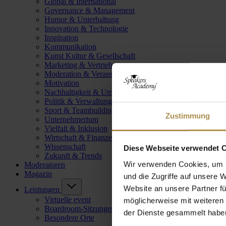
Global & International
Governance & Management
Humor & Unterhaltung
Innovation & Technologie
Inspiration
Kommunikation
Kunst Kultur & Gesellschaft
Marketing & Vertrieb
Moderation & Veranstaltungsleitung
Motivation
Nachhaltigkeit & Umwelt
Politik & Verwaltung
Sport & Teambuilding
Zustimmung
Unternehmertum
Vielfalt & Inklusion
Wirtschaft & Finanzen
Wissenschaft
Diese Webseite verwendet 
Zukunft & Trends
Wir verwenden Cookies, um I
Moderatoren
Magazin
und die Zugriffe auf unsere 
Website an unsere Partner fü
Leistungen
Virtuelle event
möglicherweise mit weiteren
Boardroom-Sitzungen
der Dienste gesammelt habe
Besondere Orte