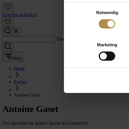
Einwilligungsauswahl
Notwendig
Angebot anfordern
Einen Suchbegriff eingeben:
Marketing
Menü
Home
Redner
Antoine Gaset
Antoine Gaset
Der Spezialist für grüne Chemie in Frankreich!