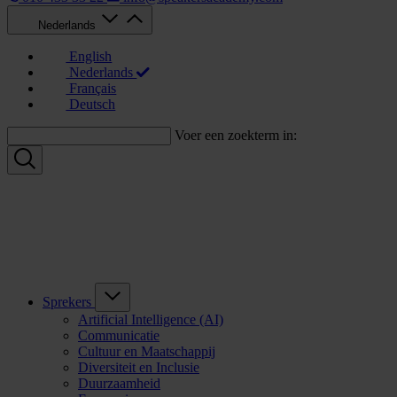
Nederlands
English
Nederlands
Français
Deutsch
Voer een zoekterm in:
Sprekers
Artificial Intelligence (AI)
Communicatie
Cultuur en Maatschappij
Diversiteit en Inclusie
Duurzaamheid