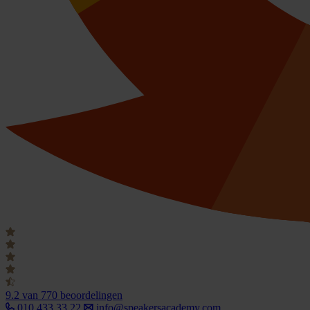
9.2
van 770 beoordelingen
010 433 33 22
info@speakersacademy.com