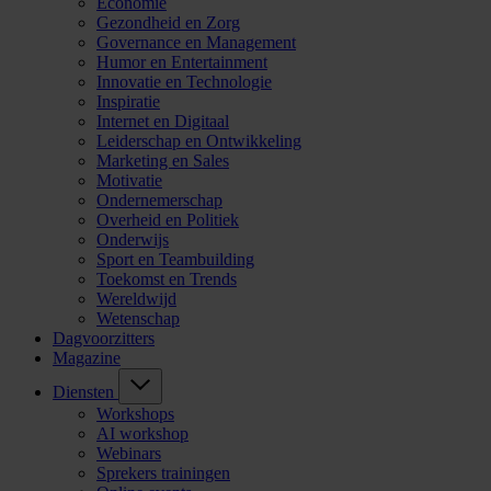
Economie
Gezondheid en Zorg
Governance en Management
Humor en Entertainment
Innovatie en Technologie
Inspiratie
Internet en Digitaal
Leiderschap en Ontwikkeling
Marketing en Sales
Motivatie
Ondernemerschap
Overheid en Politiek
Onderwijs
Sport en Teambuilding
Toekomst en Trends
Wereldwijd
Wetenschap
Dagvoorzitters
Magazine
Diensten
Workshops
AI workshop
Webinars
Sprekers trainingen