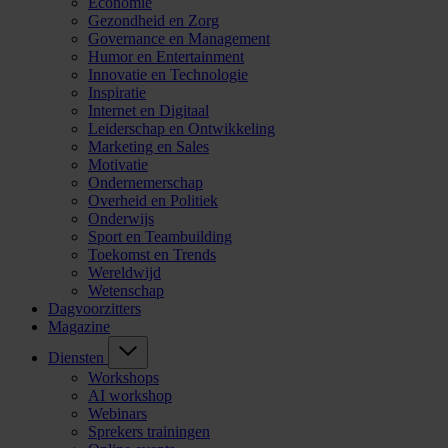
Economie
Gezondheid en Zorg
Governance en Management
Humor en Entertainment
Innovatie en Technologie
Inspiratie
Internet en Digitaal
Leiderschap en Ontwikkeling
Marketing en Sales
Motivatie
Ondernemerschap
Overheid en Politiek
Onderwijs
Sport en Teambuilding
Toekomst en Trends
Wereldwijd
Wetenschap
Dagvoorzitters
Magazine
Diensten
Workshops
AI workshop
Webinars
Sprekers trainingen