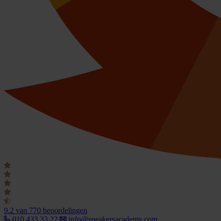
9.2
van 770 beoordelingen
010 433 33 22
info@speakersacademy.com