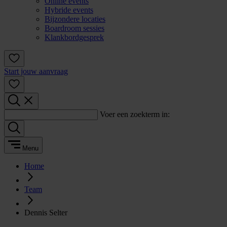
Online events
Hybride events
Bijzondere locaties
Boardroom sessies
Klankbordgesprek
Start jouw aanvraag
Voer een zoekterm in:
Menu
Home
Team
Dennis Selter