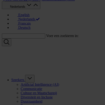
Nederlands
English
Nederlands
Français
Deutsch
Voer een zoekterm in:
Sprekers
Artificial Intelligence (AI)
Communicatie
Cultuur en Maatschappij
Diversiteit en Inclusie
Duurzaamheid