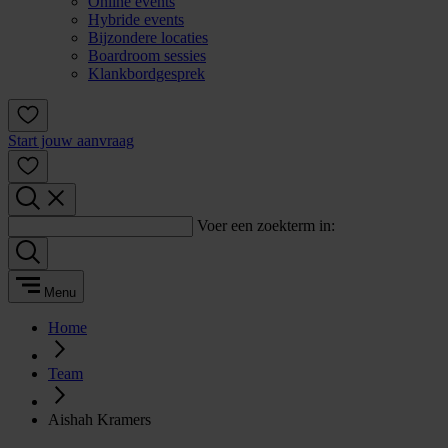
Online events
Hybride events
Bijzondere locaties
Boardroom sessies
Klankbordgesprek
Start jouw aanvraag
Voer een zoekterm in:
Menu
Home
Team
Aishah Kramers