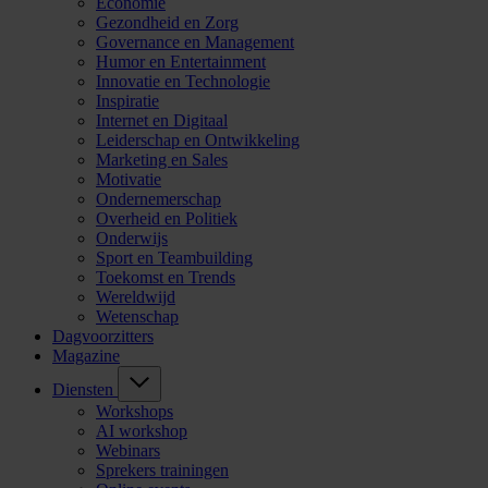
Economie
Gezondheid en Zorg
Governance en Management
Humor en Entertainment
Innovatie en Technologie
Inspiratie
Internet en Digitaal
Leiderschap en Ontwikkeling
Marketing en Sales
Motivatie
Ondernemerschap
Overheid en Politiek
Onderwijs
Sport en Teambuilding
Toekomst en Trends
Wereldwijd
Wetenschap
Dagvoorzitters
Magazine
Diensten
Workshops
AI workshop
Webinars
Sprekers trainingen