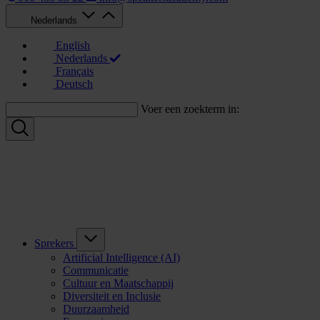
Nederlands
English
Nederlands
Français
Deutsch
Voer een zoekterm in:
Sprekers
Artificial Intelligence (AI)
Communicatie
Cultuur en Maatschappij
Diversiteit en Inclusie
Duurzaamheid