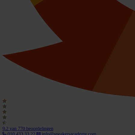
9.2
van 770 beoordelingen
010 433 33 22
info@speakersacademy.com