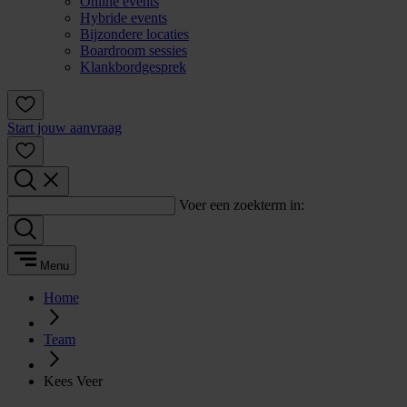
Online events
Hybride events
Bijzondere locaties
Boardroom sessies
Klankbordgesprek
Start jouw aanvraag
Voer een zoekterm in:
Menu
Home
Team
Kees Veer