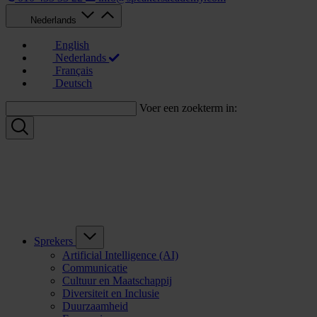
Nederlands
English
Nederlands
Français
Deutsch
Voer een zoekterm in:
Sprekers
Artificial Intelligence (AI)
Communicatie
Cultuur en Maatschappij
Diversiteit en Inclusie
Duurzaamheid