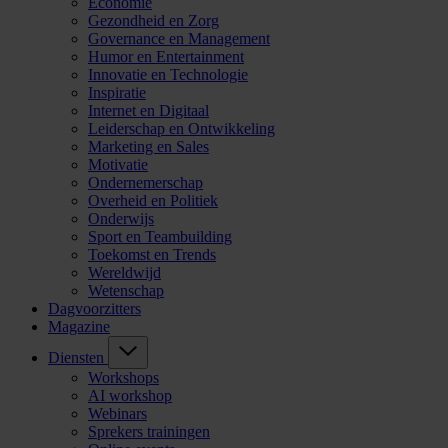
Economie
Gezondheid en Zorg
Governance en Management
Humor en Entertainment
Innovatie en Technologie
Inspiratie
Internet en Digitaal
Leiderschap en Ontwikkeling
Marketing en Sales
Motivatie
Ondernemerschap
Overheid en Politiek
Onderwijs
Sport en Teambuilding
Toekomst en Trends
Wereldwijd
Wetenschap
Dagvoorzitters
Magazine
Diensten
Workshops
AI workshop
Webinars
Sprekers trainingen