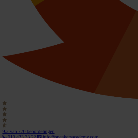
9.2
van 770 beoordelingen
010 433 33 22
info@speakersacademy.com