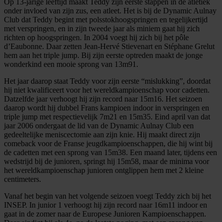
Op 13-jarige leeftijd maakt Teddy zijn eerste stappen in de atletiek
onder invloed van zijn zus, een atleet. Het is bij de Dynamic Aulnay
Club dat Teddy begint met polsstokhoogspringen en tegelijkertijd
met verspringen, en in zijn tweede jaar als miniem gaat hij zich
richten op hoogspringen. In 2004 voegt hij zich bij het pôle
d’Eaubonne. Daar zetten Jean-Hervé Stievenart en Stéphane Grelut
hem aan het triple jump. Bij zijn eerste optreden maakt de jonge
wonderkind een mooie sprong van 13m91.
Het jaar daarop staat Teddy voor zijn eerste “mislukking”, doordat
hij niet kwalificeert voor het wereldkampioenschap voor cadetten.
Datzelfde jaar verhoogt hij zijn record naar 15m16. Het seizoen
daarop wordt hij dubbel Frans kampioen indoor in verspringen en
triple jump met respectievelijk 7m21 en 15m35. Eind april van dat
jaar 2006 ondergaat de lid van de Dynamic Aulnay Club een
gedeeltelijke meniscectomie aan zijn knie. Hij maakt direct zijn
comeback voor de Franse jeugdkampioenschappen, die hij wint bij
de cadetten met een sprong van 15m38. Een maand later, tijdens een
wedstrijd bij de junioren, springt hij 15m58, maar de minima voor
het wereldkampioenschap junioren ontglippen hem met 2 kleine
centimeters.
Vanaf het begin van het volgende seizoen voegt Teddy zich bij het
INSEP. In junior 1 verhoogt hij zijn record naar 16m11 indoor en
gaat in de zomer naar de Europese Junioren Kampioenschappen.