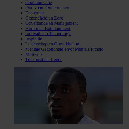
Communicatie
Duurzaam Ondernemen
Economie
Gezondheid en Zorg
Governance en Management
Humor en Entertainment
Innovatie en Technologie
Inspiratie
Leiderschap en Ontwikkeling
Mentale Gezondheid en/of Mentale Fitheid
Motivatie
Toekomst en Trends