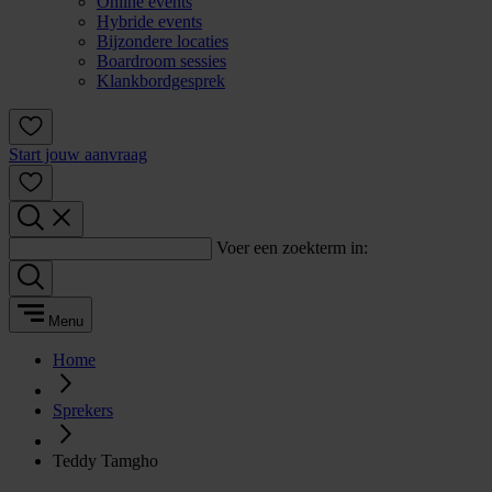
Online events
Hybride events
Bijzondere locaties
Boardroom sessies
Klankbordgesprek
Start jouw aanvraag
Voer een zoekterm in:
Menu
Home
Sprekers
Teddy Tamgho