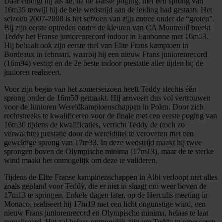
Daar eindigt hij als 4e, na de laatste poging, met een sprong van
16m35 terwijl hij de hele wedstrijd aan de leiding had gestaan. Het
seizoen 2007-2008 is het seizoen van zijn entree onder de “groten”.
Bij zijn eerste optreden onder de kleuren van CA Montreuil breekt
Teddy het Franse juniorenrecord indoor in Eaubonne met 16m53.
Hij behaalt ook zijn eerste titel van Elite Frans kampioen in
Bordeaux in februari, waarbij hij een nieuw Frans juniorenrecord
(16m94) vestigt en de 2e beste indoor prestatie aller tijden bij de
junioren realiseert.
Voor zijn begin van het zomerseizoen heeft Teddy slechts één
sprong onder de 16m50 gemaakt. Hij arriveert dus vol vertrouwen
voor de Junioren Wereldkampioenschappen in Polen. Door zich
rechtstreeks te kwalificeren voor de finale met een eerste poging van
16m30 tijdens de kwalificaties, verricht Teddy de (toch zo
verwachte) prestatie door de wereldtitel te veroveren met een
geweldige sprong van 17m33. In deze wedstrijd maakt hij twee
sprongen boven de Olympische minima (17m13), maar de te sterke
wind maakt het onmogelijk om deze te valideren.
Tijdens de Elite Franse kampioenschappen in Albi verloopt niet alles
zoals gepland voor Teddy, die er niet in slaagt om weer boven de
17m13 te springen. Enkele dagen later, op de Herculis meeting in
Monaco, realiseert hij 17m19 met een licht ongunstige wind, een
nieuw Frans juniorenrecord en Olympische minima, helaas te laat
gerealiseerd. Het zal helaas onmogelijk zijn om Teddy te repesceren