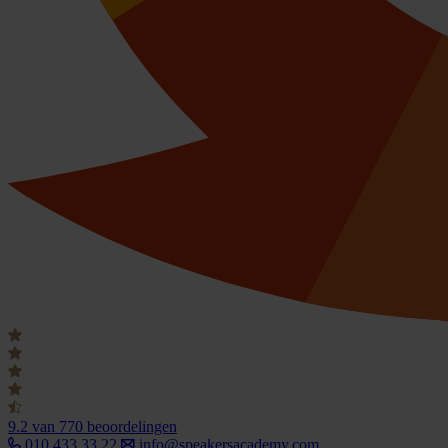
9.2
van 770 beoordelingen
010 433 33 22
info@speakersacademy.com