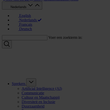
Nederlands
English
Nederlands
Français
Deutsch
Voer een zoekterm in:
Sprekers
Artificial Intelligence (AI)
Communicatie
Cultuur en Maatschappij
Diversiteit en Inclusie
Duurzaamheid