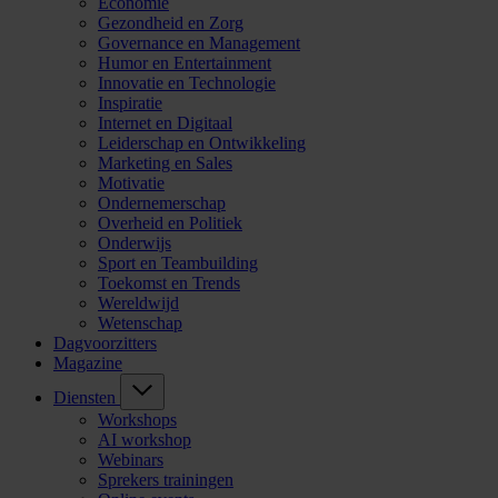
Economie
Gezondheid en Zorg
Governance en Management
Humor en Entertainment
Innovatie en Technologie
Inspiratie
Internet en Digitaal
Leiderschap en Ontwikkeling
Marketing en Sales
Motivatie
Ondernemerschap
Overheid en Politiek
Onderwijs
Sport en Teambuilding
Toekomst en Trends
Wereldwijd
Wetenschap
Dagvoorzitters
Magazine
Diensten
Workshops
AI workshop
Webinars
Sprekers trainingen