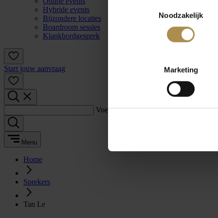
Online events
Toestemmingsselectie
Hybride events
Noodzakelijk
Bijzondere locaties
Boardroom sessies
Klankbordgesprek
Start jouw aanvraag
Marketing
Voer een zoekterm in:
Menu
Home
Sprekers
Tan Le