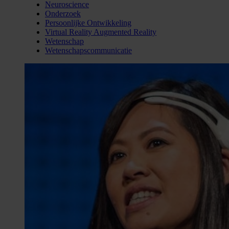
Neuroscience
Onderzoek
Persoonlijke Ontwikkeling
Virtual Reality Augmented Reality
Wetenschap
Wetenschapscommunicatie