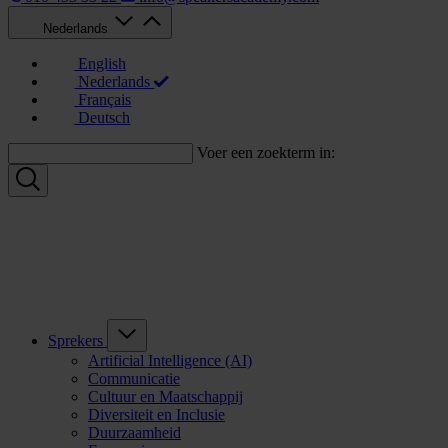
Nederlands
English
Nederlands
Français
Deutsch
Voer een zoekterm in:
Sprekers
Artificial Intelligence (AI)
Communicatie
Cultuur en Maatschappij
Diversiteit en Inclusie
Duurzaamheid