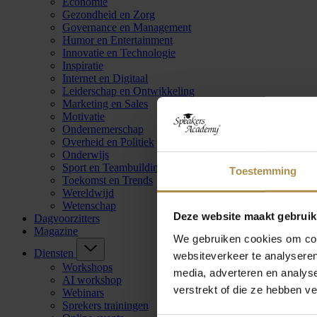
Economie
Gezondheid en Zorg
Governance en Management
Humor en Entertainment
Innovatie en Technologie
Inspiratie
Internet en Digitaal
Leiderschap en Ontwikkeling
Marketing en Sales
Motivatie
Ondernemerschap
Overheid en Politiek
Onderwijs
Sport en Teambuilding
Toestemming
Toekomst en Trends
Wereldwijd
Wetenschap
Deze website maakt gebruik
Dagvoorzitters
Magazine
We gebruiken cookies om cont
Diensten
websiteverkeer te analyseren
Workshops
media, adverteren en analys
AI workshop
verstrekt of die ze hebben v
Webinars
Sprekers trainingen