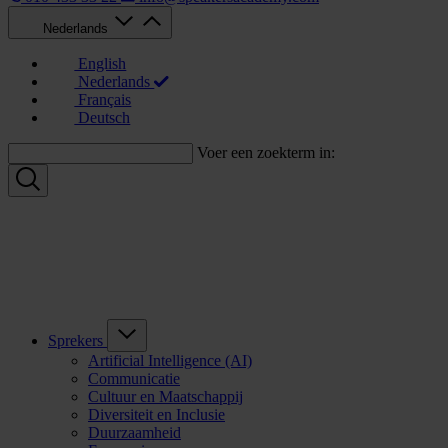
Nederlands
English
Nederlands
Français
Deutsch
Voer een zoekterm in:
Sprekers
Artificial Intelligence (AI)
Communicatie
Cultuur en Maatschappij
Diversiteit en Inclusie
Duurzaamheid