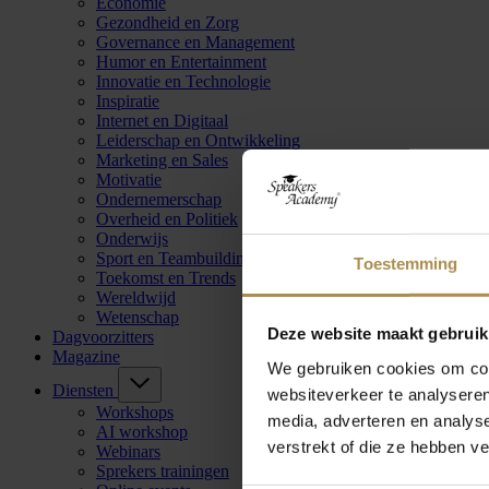
Economie
Gezondheid en Zorg
Governance en Management
Humor en Entertainment
Innovatie en Technologie
Inspiratie
Internet en Digitaal
Leiderschap en Ontwikkeling
Marketing en Sales
Motivatie
Ondernemerschap
Overheid en Politiek
Onderwijs
Sport en Teambuilding
Toestemming
Toekomst en Trends
Wereldwijd
Wetenschap
Deze website maakt gebruik
Dagvoorzitters
Magazine
We gebruiken cookies om cont
Diensten
websiteverkeer te analyseren
Workshops
media, adverteren en analys
AI workshop
verstrekt of die ze hebben v
Webinars
Sprekers trainingen