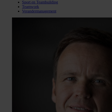
Sport en Teambuilding
Teamwork
Verandermanagement