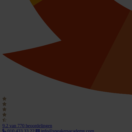
9.2
van 770 beoordelingen
010 433 33 22
info@speakersacademy.com