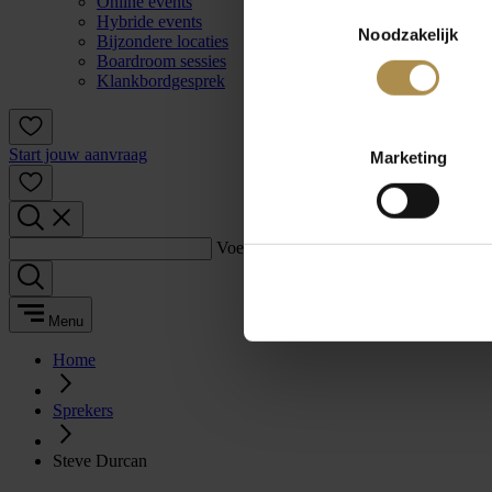
Online events
Toestemmingsselectie
Hybride events
Noodzakelijk
Bijzondere locaties
Boardroom sessies
Klankbordgesprek
Start jouw aanvraag
Marketing
Voer een zoekterm in:
Menu
Home
Sprekers
Steve Durcan