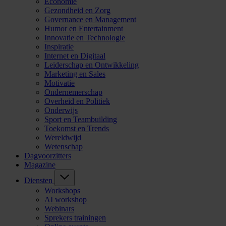
Economie
Gezondheid en Zorg
Governance en Management
Humor en Entertainment
Innovatie en Technologie
Inspiratie
Internet en Digitaal
Leiderschap en Ontwikkeling
Marketing en Sales
Motivatie
Ondernemerschap
Overheid en Politiek
Onderwijs
Sport en Teambuilding
Toekomst en Trends
Wereldwijd
Wetenschap
Dagvoorzitters
Magazine
Diensten
Workshops
AI workshop
Webinars
Sprekers trainingen