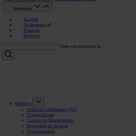
Nederlands
English
Nederlands
Français
Deutsch
Voer een zoekterm in:
Sprekers
Artificial Intelligence (AI)
Communicatie
Cultuur en Maatschappij
Diversiteit en Inclusie
Duurzaamheid