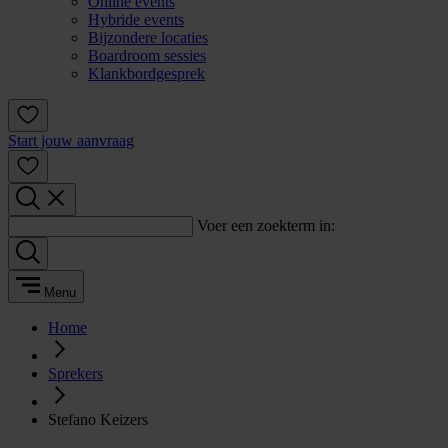
Online events
Hybride events
Bijzondere locaties
Boardroom sessies
Klankbordgesprek
Start jouw aanvraag
Voer een zoekterm in:
Menu
Home
Sprekers
Stefano Keizers