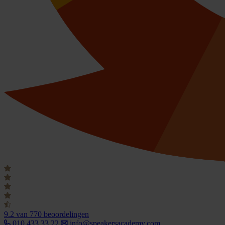
9.2
van 770 beoordelingen
010 433 33 22
info@speakersacademy.com