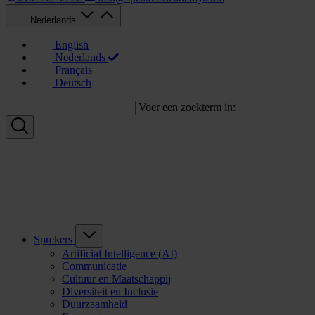
Nederlands
English
Nederlands
Français
Deutsch
Voer een zoekterm in:
Sprekers
Artificial Intelligence (AI)
Communicatie
Cultuur en Maatschappij
Diversiteit en Inclusie
Duurzaamheid