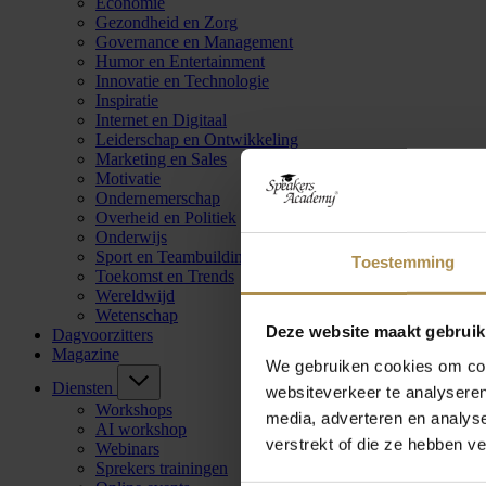
Economie
Gezondheid en Zorg
Governance en Management
Humor en Entertainment
Innovatie en Technologie
Inspiratie
Internet en Digitaal
Leiderschap en Ontwikkeling
Marketing en Sales
Motivatie
Ondernemerschap
Overheid en Politiek
Onderwijs
Sport en Teambuilding
Toestemming
Toekomst en Trends
Wereldwijd
Wetenschap
Deze website maakt gebruik
Dagvoorzitters
Magazine
We gebruiken cookies om cont
Diensten
websiteverkeer te analyseren
Workshops
media, adverteren en analys
AI workshop
verstrekt of die ze hebben v
Webinars
Sprekers trainingen