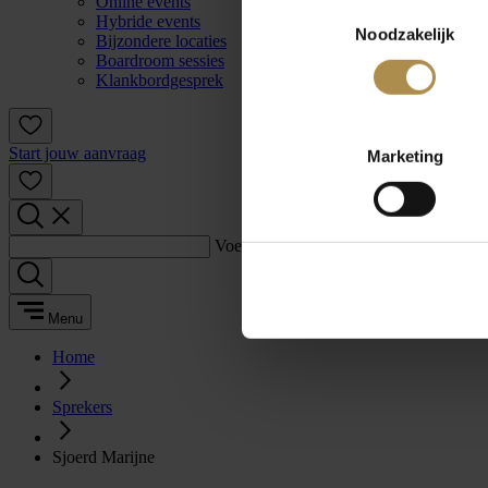
Online events
Toestemmingsselectie
Hybride events
Noodzakelijk
Bijzondere locaties
Boardroom sessies
Klankbordgesprek
Start jouw aanvraag
Marketing
Voer een zoekterm in:
Menu
Home
Sprekers
Sjoerd Marijne