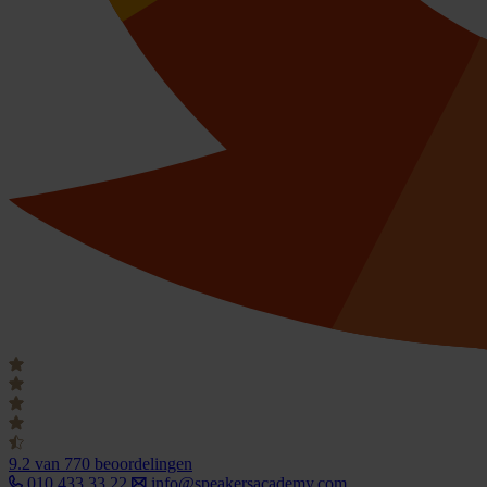
9.2
van 770 beoordelingen
010 433 33 22
info@speakersacademy.com