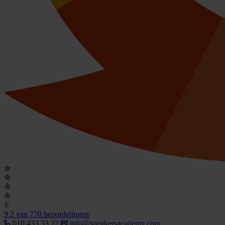
9.2
van 770 beoordelingen
010 433 33 22
info@speakersacademy.com