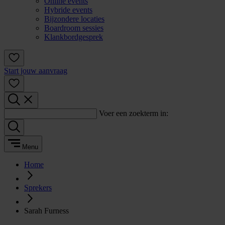
Online events
Hybride events
Bijzondere locaties
Boardroom sessies
Klankbordgesprek
Start jouw aanvraag
Voer een zoekterm in:
Menu
Home
Sprekers
Sarah Furness