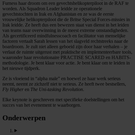
Furness haar droom om een gevechtshelikopterpiloot in de RAF te
worden. Als Squadron Leader leidde ze operationele
gevechtstochten in Irak en Afghanistan en ze was de eerste
vrouwelijke helikopterpiloot die de Britse Special Forces-missies in
Irak leidde. Ze heeft dus een bewezen staat van dienst in het leiden
van teams naar overwinning in de meest extreme omstandigheden.
Als gecertificeerd mindfulnesscoach en facilitator van menselijke
factoren vertaalt Sarah lessen van het slagveld rechtstreeks naar de
boardroom. Je zult niet alleen geboeid zijn door haar verhalen – je
verlaat de ruimte uitgerust met praktische en implementeerbare tools,
waaronder haar revolutionaire PRACTISE SCARED en HABITS-
methodologie. Je bent klaar voor actie. Je bent klaar om te leiden in
het nieuwe tijdperk.
Ze is vloeiend in “alpha male” en hoewel ze haar werk serieus
neemt, neemt ze zichzelf niet te serieus. Ze heeft twee bestsellers,
Fly Higher
en
The Uni-tasking Revolution
.
Elke keynote is geschreven met specifieke doelstellingen om het
succes van het evenement te waarborgen.
Onderwerpen