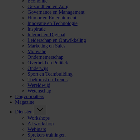
Economie
Gezondheid en Zorg
Governance en Management
Humor en Entertainment
Innovatie en Technologie
Inspiratie
Internet en Digitaal
Leiderschap en Ontwikkeling
Marketing en Sales
Motivatie
Ondernemerschap
Overheid en Politiek
Onderwijs
Sport en Teambuilding
Toekomst en Trends
Wereldwijd
Wetenschap
Dagvoorzitters
Magazine
Diensten
Workshops
AI workshop
Webinars
Sprekers trainingen