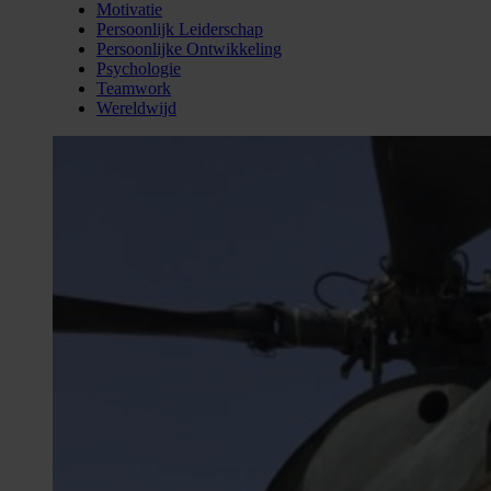
Motivatie
Persoonlijk Leiderschap
Persoonlijke Ontwikkeling
Psychologie
Teamwork
Wereldwijd