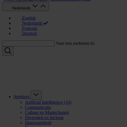
Nederlands
English
Nederlands
Français
Deutsch
Voer een zoekterm in:
Sprekers
Artificial Intelligence (AI)
Communicatie
Cultuur en Maatschappij
Diversiteit en Inclusie
Duurzaamheid