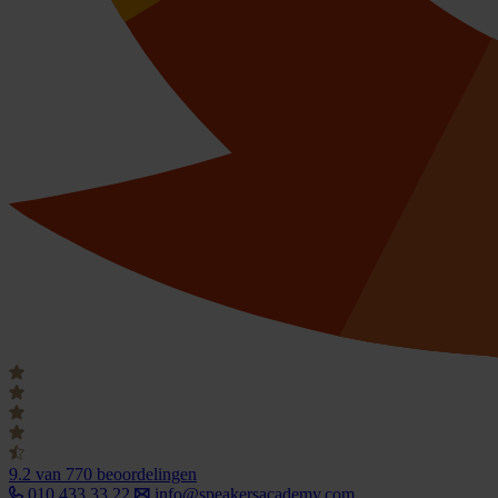
9.2
van 770 beoordelingen
010 433 33 22
info@speakersacademy.com