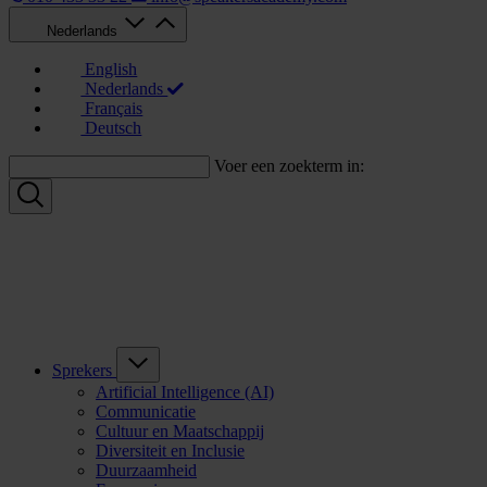
Nederlands
English
Nederlands
Français
Deutsch
Voer een zoekterm in:
Sprekers
Artificial Intelligence (AI)
Communicatie
Cultuur en Maatschappij
Diversiteit en Inclusie
Duurzaamheid