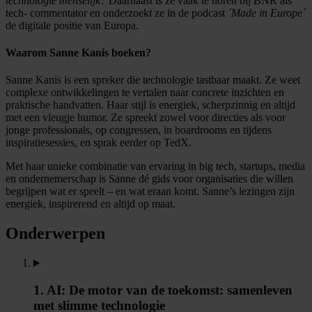
technologie menselijk?
Daarnaast is ze vaak te horen bij BNR als
tech- commentator en onderzoekt ze in de podcast
´Made in Europe´
de digitale positie van Europa.
Waarom Sanne Kanis boeken?
Sanne Kanis is een spreker die technologie tastbaar maakt. Ze weet
complexe ontwikkelingen te vertalen naar concrete inzichten en
praktische handvatten. Haar stijl is energiek, scherpzinnig en altijd
met een vleugje humor. Ze spreekt zowel voor directies als voor
jonge professionals, op congressen, in boardrooms en tijdens
inspiratiesessies, en sprak eerder op TedX.
Met haar unieke combinatie van ervaring in big tech, startups, media
en ondernemerschap is Sanne dé gids voor organisaties die willen
begrijpen wat er speelt – en wat eraan komt.
Sanne’s lezingen zijn
energiek, inspirerend en altijd op maat.
Onderwerpen
1. AI: De motor van de toekomst: samenleven
met slimme technologie