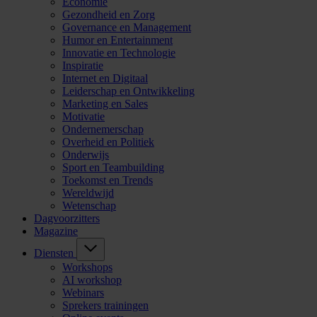
Economie
Gezondheid en Zorg
Governance en Management
Humor en Entertainment
Innovatie en Technologie
Inspiratie
Internet en Digitaal
Leiderschap en Ontwikkeling
Marketing en Sales
Motivatie
Ondernemerschap
Overheid en Politiek
Onderwijs
Sport en Teambuilding
Toekomst en Trends
Wereldwijd
Wetenschap
Dagvoorzitters
Magazine
Diensten
Workshops
AI workshop
Webinars
Sprekers trainingen