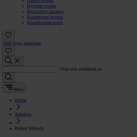
Online events
Hybride events
Bijzondere locaties
Boardroom sessies
Klankbordgesprek
Start jouw aanvraag
Voer een zoekterm in:
Menu
Home
Sprekers
Ruben Mersch