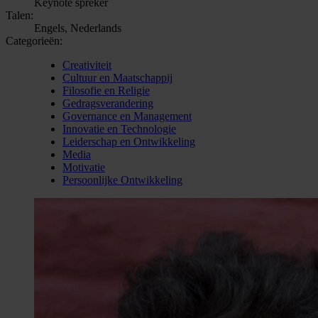
Keynote spreker
Talen:
Engels, Nederlands
Categorieën:
Creativiteit
Cultuur en Maatschappij
Filosofie en Religie
Gedragsverandering
Governance en Management
Innovatie en Technologie
Leiderschap en Ontwikkeling
Media
Motivatie
Persoonlijke Ontwikkeling