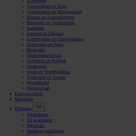
Economie
Gezondheid en Zorg
Governance en Management
Humor en Entertainment
Innovatie en Technologie
Inspiratie
Internet en Digitaal
Leiderschap en Ontwikkeling
Marketing en Sales
Motivatie
Ondernemerschap
Overheid en Politiek
Onderwijs
Sport en Teambuilding
Toekomst en Trends
Wereldwijd
Wetenschap
Dagvoorzitters
Magazine
Diensten
Workshops
AI workshop
Webinars
Sprekers trainingen