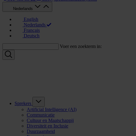
Nederlands
English
Nederlands
Français
Deutsch
Voer een zoekterm in:
Sprekers
Artificial Intelligence (AI)
Communicatie
Cultuur en Maatschappij
Diversiteit en Inclusie
Duurzaamheid