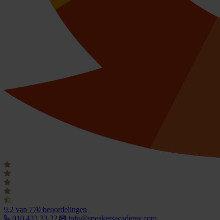
9.2
van 770 beoordelingen
010 433 33 22
info@speakersacademy.com