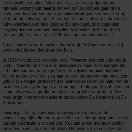
het menselijke denken. We zijn er vaak van overtuigd dat we
rationele wezens zijn maar is dat wel zo? In dit boek gaat hij op
zoek naar de valkuilen in ons redeneervermogen en ontmaskert hij
de idioot in ieder van ons. Een idioot die ons vatbaar maakt voor de
halve waarheden en hele leugens die ons dagelijks overspoelen.
Oogklepdenken werd een bestseller. Momenteel is het in de 10e
druk en zijn er al meer dan 15000 exemplaren van verkocht.
Na dat succes werd hij vaste columnist bij De Standaard waar hij
tweewekelijks een denkfout doorlicht.
In 2016 verschijnt zijn tweede boek “Waarom iedereen altijd gelijk
heeft”. Waarom ontstaan er in discussies zo vaak twee kampen die
er beiden van overtuigd zijn dat ze de wijsheid in pacht hebben?
Waarom graven we ons zo graag in in de loopgraven van ons eigen
gelijk? Die vragen probeert hij te beantwoorden aan de hand van de
inzichten van psychologen, antropologen, biologen, filosofen en een
achttiende-eeuwse predikant met een voorliefde voor biljart. Het
boek krijgt 4-sterren recensies in onder andere De Standaard en De
Volkskrant.
Daarna gaat hij op zoek naar oplossingen. Hij duikt in de
wetenschappelijke literatuur op zoek naar aanknopingspunten om de
huidige polarisatie te overstijgen. Hoe kan je een meningsverschil
omzetten in een constructief debat? Het resultaat van die zoektocht