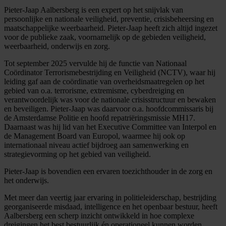
Pieter-Jaap Aalbersberg is een expert op het snijvlak van
persoonlijke en nationale veiligheid, preventie, crisisbeheersing en
maatschappelijke weerbaarheid. Pieter-Jaap heeft zich altijd ingezet
voor de publieke zaak, voornamelijk op de gebieden veiligheid,
weerbaarheid, onderwijs en zorg.
Tot september 2025 vervulde hij de functie van Nationaal
Coördinator Terrorismebestrijding en Veiligheid (NCTV), waar hij
leiding gaf aan de coördinatie van overheidsmaatregelen op het
gebied van o.a. terrorisme, extremisme, cyberdreiging en
verantwoordelijk was voor de nationale crisisstructuur en bewaken
en beveiligen. Pieter-Jaap was daarvoor o.a. hoofdcommissaris bij
de Amsterdamse Politie en hoofd repatriëringsmissie MH17.
Daarnaast was hij lid van het Executive Committee van Interpol en
de Management Board van Europol, waarmee hij ook op
internationaal niveau actief bijdroeg aan samenwerking en
strategievorming op het gebied van veiligheid.
Pieter-Jaap is bovendien een ervaren toezichthouder in de zorg en
het onderwijs.
Met meer dan veertig jaar ervaring in politieleiderschap, bestrijding
georganiseerde misdaad, intelligence en het openbaar bestuur, heeft
Aalbersberg een scherp inzicht ontwikkeld in hoe complexe
dreigingen het best bestuurlijk én operationeel kunnen worden