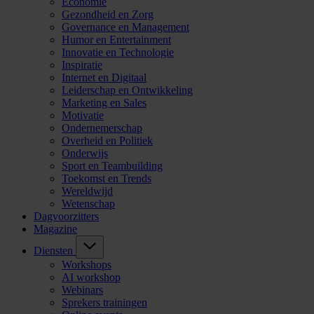
Economie
Gezondheid en Zorg
Governance en Management
Humor en Entertainment
Innovatie en Technologie
Inspiratie
Internet en Digitaal
Leiderschap en Ontwikkeling
Marketing en Sales
Motivatie
Ondernemerschap
Overheid en Politiek
Onderwijs
Sport en Teambuilding
Toekomst en Trends
Wereldwijd
Wetenschap
Dagvoorzitters
Magazine
Diensten
Workshops
AI workshop
Webinars
Sprekers trainingen