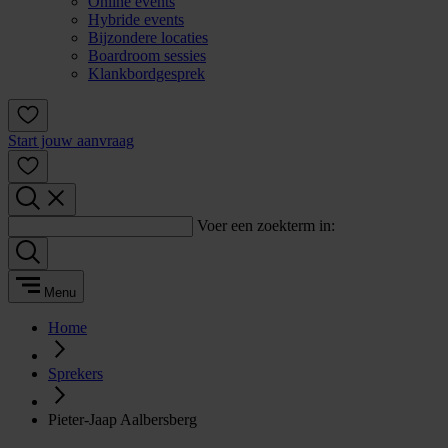
Online events
Hybride events
Bijzondere locaties
Boardroom sessies
Klankbordgesprek
Start jouw aanvraag
Voer een zoekterm in:
Menu
Home
Sprekers
Pieter-Jaap Aalbersberg