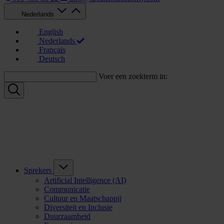
Nederlands
English
Nederlands
Français
Deutsch
Voer een zoekterm in:
Sprekers
Artificial Intelligence (AI)
Communicatie
Cultuur en Maatschappij
Diversiteit en Inclusie
Duurzaamheid