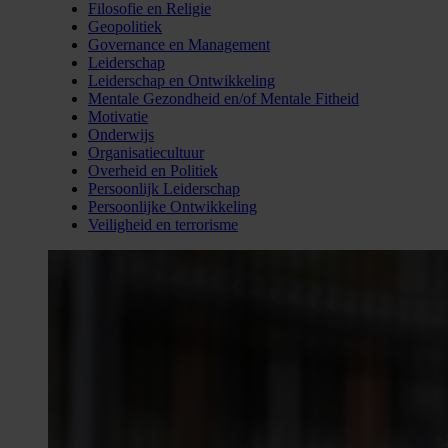
Filosofie en Religie
Geopolitiek
Governance en Management
Leiderschap
Leiderschap en Ontwikkeling
Mentale Gezondheid en/of Mentale Fitheid
Motivatie
Onderwijs
Organisatiecultuur
Overheid en Politiek
Persoonlijk Leiderschap
Persoonlijke Ontwikkeling
Veiligheid en terrorisme