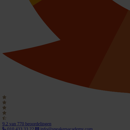
9.2
van 770 beoordelingen
010 433 33 22
info@speakersacademy.com