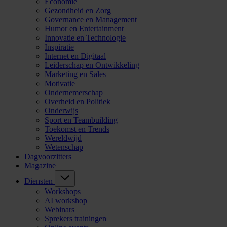
Economie
Gezondheid en Zorg
Governance en Management
Humor en Entertainment
Innovatie en Technologie
Inspiratie
Internet en Digitaal
Leiderschap en Ontwikkeling
Marketing en Sales
Motivatie
Ondernemerschap
Overheid en Politiek
Onderwijs
Sport en Teambuilding
Toekomst en Trends
Wereldwijd
Wetenschap
Dagvoorzitters
Magazine
Diensten
Workshops
AI workshop
Webinars
Sprekers trainingen