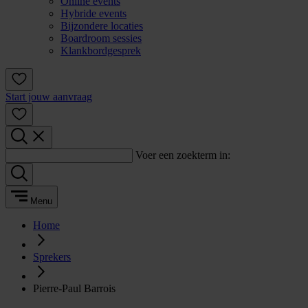
Online events
Hybride events
Bijzondere locaties
Boardroom sessies
Klankbordgesprek
Start jouw aanvraag
Voer een zoekterm in:
Menu
Home
Sprekers
Pierre-Paul Barrois