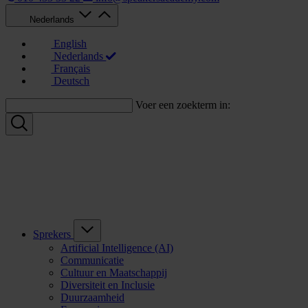
Nederlands
English
Nederlands
Français
Deutsch
Voer een zoekterm in:
Sprekers
Artificial Intelligence (AI)
Communicatie
Cultuur en Maatschappij
Diversiteit en Inclusie
Duurzaamheid