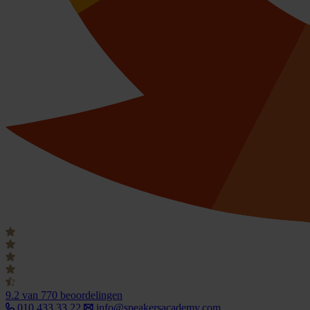
9.2
van 770 beoordelingen
010 433 33 22
info@speakersacademy.com