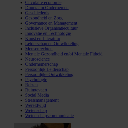
Circulaire economie
Duurzaam Ondernemen
Geschiedenis
Gezondheid en Zorg
Governance en Management
Inclusieve Organisatiecultuur
Innovatie en Technologie
Kunst en Literatuur
Leiderschap en Ontwikkeling
Mensenrechten
Mentale Gezondheid en/of Mentale Fitheid
Neuroscience
Ondernemerschap
Persoonlijk Leiderschap
Persoonlijke Ontwikkeling
Psychologie
Reizen
Ruimtevaart
Social Media
Stressmanagement
Wereldwijd
Wetenschap
Wetenschapscommunicatie