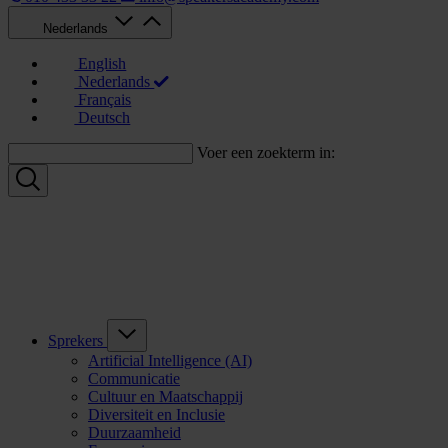
Nederlands
English
Nederlands
Français
Deutsch
Voer een zoekterm in:
Sprekers
Artificial Intelligence (AI)
Communicatie
Cultuur en Maatschappij
Diversiteit en Inclusie
Duurzaamheid