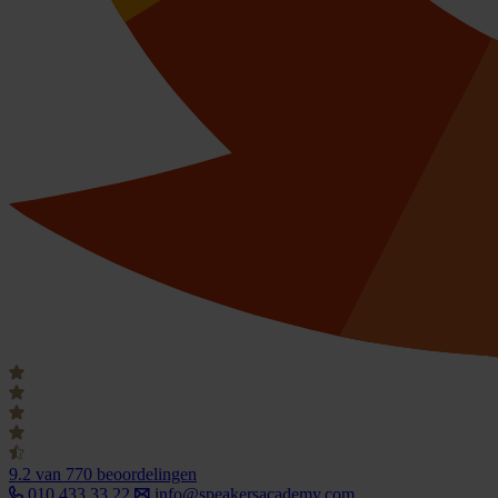
9.2
van 770 beoordelingen
010 433 33 22
info@speakersacademy.com