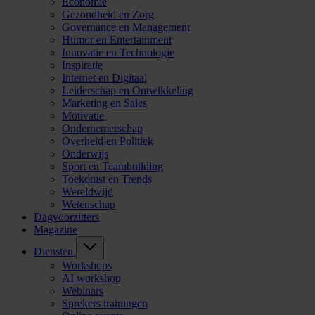
Economie
Gezondheid en Zorg
Governance en Management
Humor en Entertainment
Innovatie en Technologie
Inspiratie
Internet en Digitaal
Leiderschap en Ontwikkeling
Marketing en Sales
Motivatie
Ondernemerschap
Overheid en Politiek
Onderwijs
Sport en Teambuilding
Toekomst en Trends
Wereldwijd
Wetenschap
Dagvoorzitters
Magazine
Diensten
Workshops
AI workshop
Webinars
Sprekers trainingen