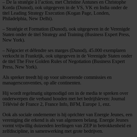
– De la stratégie à l’action, met Christine Antunes en Christophe
Korda (Dunod), ook uitgegeven in de VS, VK en India onder de
titel Leading Strategy Execution (Kogan Page, Londen,
Philadelphia, New Delhi).
– Stratégie et Formation (Dunod), ook uitgegeven in de Verenigde
Staten onder de titel Strategy and Training (Business Expert Press,
New York).
– Négocier et défendre ses marges (Dunod), 45.000 exemplaren
verkocht in Frankrijk, ook uitgegeven in de Verenigde Staten onder
de titel The Five Golden Rules of Negotiation (Business Expert
Press, New York).
Als spreker treedt hij op voor uitvoerende commissies en
managersconventies, op alle continenten.
Hij wordt regelmatig uitgenodigd om in de media te spreken over
onderwerpen die verband houden met het bedrijfsleven: Journal
Télévisé de France 2, France Info, BFM, Europe 1, enz.
Ook als sociale ondernemer is hij oprichter van Energie Jeunes, een
vereniging die erkend is als van algemeen belang. Energie Jeunes
vormt vrijwillig duizenden leerlingen van ZEP in betrokkenheid en
zelfdiscipline, in samenwerking met grote bedrijven.