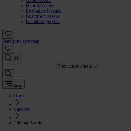
Online events
Hybride events
Bijzondere locaties
Boardroom sessies
Klankbordgesprek
Start jouw aanvraag
Voer een zoekterm in:
Menu
Home
Sprekers
Philippe Korda