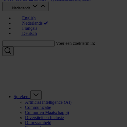
Nederlands
English
Nederlands
Français
Deutsch
Voer een zoekterm in:
Sprekers
Artificial Intelligence (AI)
Communicatie
Cultuur en Maatschappij
Diversiteit en Inclusie
Duurzaamheid