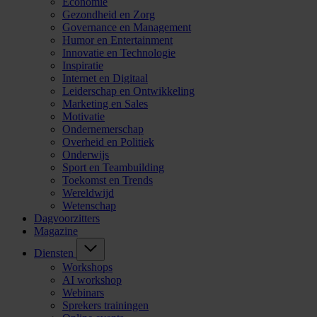
Economie
Gezondheid en Zorg
Governance en Management
Humor en Entertainment
Innovatie en Technologie
Inspiratie
Internet en Digitaal
Leiderschap en Ontwikkeling
Marketing en Sales
Motivatie
Ondernemerschap
Overheid en Politiek
Onderwijs
Sport en Teambuilding
Toekomst en Trends
Wereldwijd
Wetenschap
Dagvoorzitters
Magazine
Diensten
Workshops
AI workshop
Webinars
Sprekers trainingen