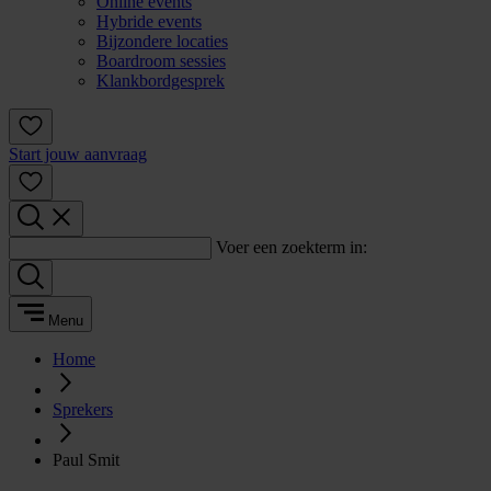
Online events
Hybride events
Bijzondere locaties
Boardroom sessies
Klankbordgesprek
Start jouw aanvraag
Voer een zoekterm in:
Menu
Home
Sprekers
Paul Smit