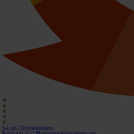
9.2
van 770 beoordelingen
010 433 33 22
info@speakersacademy.com