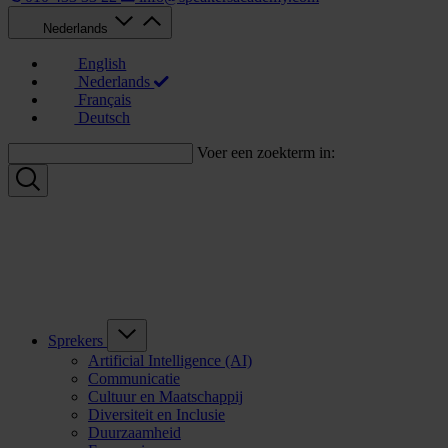
Nederlands
English
Nederlands
Français
Deutsch
Voer een zoekterm in:
Sprekers
Artificial Intelligence (AI)
Communicatie
Cultuur en Maatschappij
Diversiteit en Inclusie
Duurzaamheid