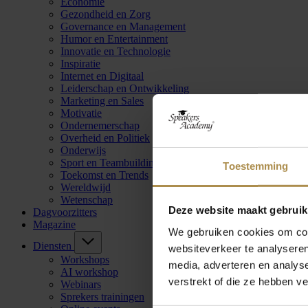
Economie
Gezondheid en Zorg
Governance en Management
Humor en Entertainment
Innovatie en Technologie
Inspiratie
Internet en Digitaal
Leiderschap en Ontwikkeling
Marketing en Sales
Motivatie
Ondernemerschap
Overheid en Politiek
Onderwijs
Sport en Teambuilding
Toestemming
Toekomst en Trends
Wereldwijd
Wetenschap
Deze website maakt gebruik
Dagvoorzitters
Magazine
We gebruiken cookies om cont
Diensten
websiteverkeer te analyseren
Workshops
media, adverteren en analys
AI workshop
verstrekt of die ze hebben v
Webinars
Sprekers trainingen