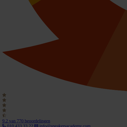
9.2
van 770 beoordelingen
010 433 33 22
info@speakersacademy.com