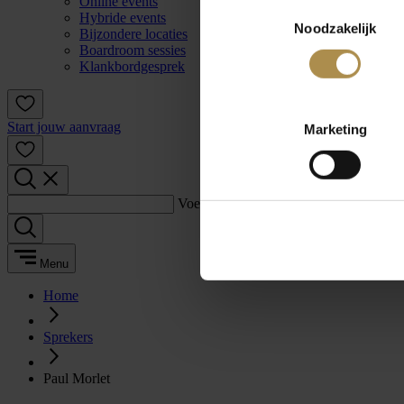
Online events
Toestemmingsselectie
Hybride events
Noodzakelijk
Bijzondere locaties
Boardroom sessies
Klankbordgesprek
Start jouw aanvraag
Marketing
Voer een zoekterm in:
Menu
Home
Sprekers
Paul Morlet