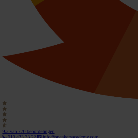
9.2
van 770 beoordelingen
010 433 33 22
info@speakersacademy.com