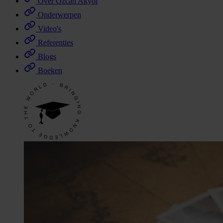
Over Özcan Akyol
Onderwerpen
Video's
Referenties
Blogs
Boeken