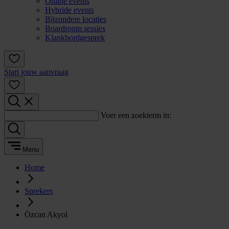
Online events
Hybride events
Bijzondere locaties
Boardroom sessies
Klankbordgesprek
Start jouw aanvraag
Voer een zoekterm in:
Menu
Home
Sprekers
Özcan Akyol