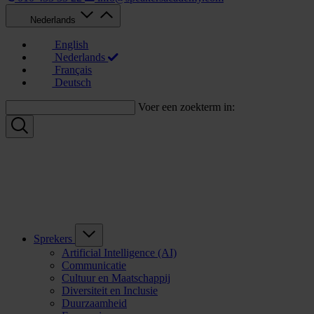
Nederlands
English
Nederlands
Français
Deutsch
Voer een zoekterm in:
Sprekers
Artificial Intelligence (AI)
Communicatie
Cultuur en Maatschappij
Diversiteit en Inclusie
Duurzaamheid