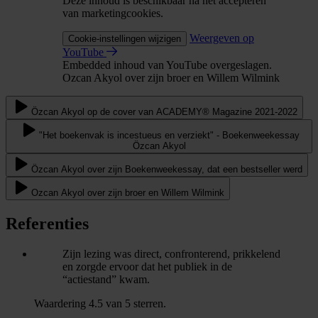
Deze inhoud is beschikbaar na het accepteren
van marketingcookies.
Weergeven op
Cookie-instellingen wijzigen
YouTube
Embedded inhoud van YouTube overgeslagen.
Ozcan Akyol over zijn broer en Willem Wilmink
Özcan Akyol op de cover van ACADEMY® Magazine 2021-2022
"Het boekenvak is incestueus en verziekt" - Boekenweekessay
Özcan Akyol
Özcan Akyol over zijn Boekenweekessay, dat een bestseller werd
Ozcan Akyol over zijn broer en Willem Wilmink
Referenties
Zijn lezing was direct, confronterend, prikkelend
en zorgde ervoor dat het publiek in de
“actiestand” kwam.
Waardering 4.5 van 5 sterren.