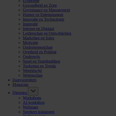
Economie
Gezondheid en Zorg
Governance en Management
Humor en Entertainment
Innovatie en Technologie
Inspiratie
Internet en Digitaal
Leiderschap en Ontwikkeling
Marketing en Sales
Motivatie
Ondernemerschap
Overheid en Politiek
Onderwijs
Sport en Teambuilding
Toekomst en Trends
Wereldwijd
Wetenschap
Dagvoorzitters
Magazine
Diensten
Workshops
AI workshop
Webinars
Sprekers trainingen