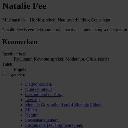
Natalie Fee
Milieuactivist | Hoofdspreker | Natuurverbinding Consultant
Natalie Fée is een bekroonde milieuactivist, auteur, songwriter, natu
Kenmerken
Inzetbaarheid:
Facilitator, Keynote spreker, Moderator, Q&A sessies
Talen:
Engels
Categorieën:
Dagvoorzitters
Duurzaamheid
Gezondheid en Zorg
Leefstijl
Mentale Gezondheid en/of Mentale Fitheid
Milieu
Natuur
Stressmanagement
Sustainable Development Goals