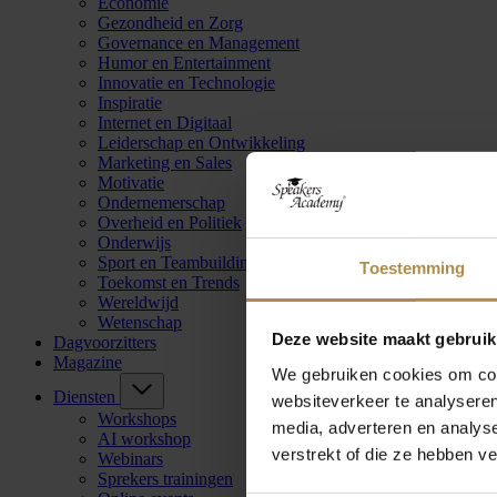
Economie
Gezondheid en Zorg
Governance en Management
Humor en Entertainment
Innovatie en Technologie
Inspiratie
Internet en Digitaal
Leiderschap en Ontwikkeling
Marketing en Sales
Motivatie
Ondernemerschap
Overheid en Politiek
Onderwijs
Sport en Teambuilding
Toestemming
Toekomst en Trends
Wereldwijd
Wetenschap
Deze website maakt gebruik
Dagvoorzitters
Magazine
We gebruiken cookies om cont
Diensten
websiteverkeer te analyseren
Workshops
media, adverteren en analys
AI workshop
verstrekt of die ze hebben v
Webinars
Sprekers trainingen