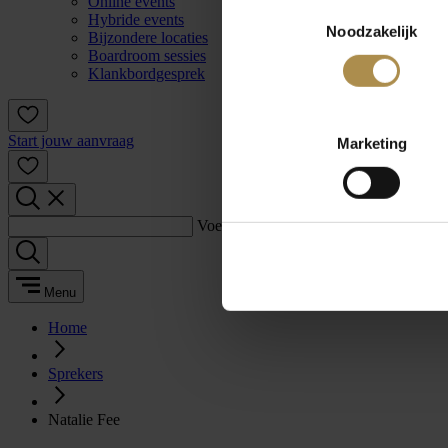
Online events
Toestemmingsselectie
Hybride events
Noodzakelijk
Bijzondere locaties
Boardroom sessies
Klankbordgesprek
Start jouw aanvraag
Marketing
Voer een zoekterm in:
Menu
Home
Sprekers
Natalie Fee