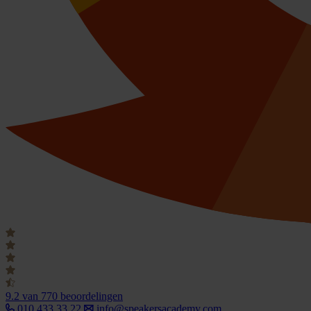
9.2
van 770 beoordelingen
010 433 33 22
info@speakersacademy.com