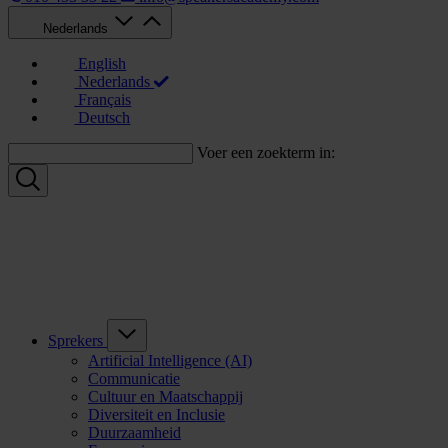
Nederlands
English
Nederlands
Français
Deutsch
Voer een zoekterm in:
Sprekers
Artificial Intelligence (AI)
Communicatie
Cultuur en Maatschappij
Diversiteit en Inclusie
Duurzaamheid