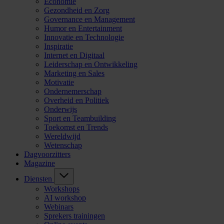
Economie
Gezondheid en Zorg
Governance en Management
Humor en Entertainment
Innovatie en Technologie
Inspiratie
Internet en Digitaal
Leiderschap en Ontwikkeling
Marketing en Sales
Motivatie
Ondernemerschap
Overheid en Politiek
Onderwijs
Sport en Teambuilding
Toekomst en Trends
Wereldwijd
Wetenschap
Dagvoorzitters
Magazine
Diensten
Workshops
AI workshop
Webinars
Sprekers trainingen