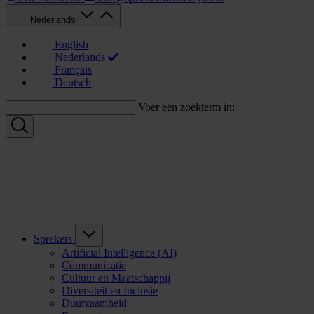
Nederlands
English
Nederlands
Français
Deutsch
Voer een zoekterm in:
Sprekers
Artificial Intelligence (AI)
Communicatie
Cultuur en Maatschappij
Diversiteit en Inclusie
Duurzaamheid