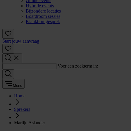
Online events
Hybride events
Bijzondere locaties
Boardroom sessies
Klankbordgesprek
Start jouw aanvraag
Voer een zoekterm in:
Menu
Home
Sprekers
Martijn Aslander