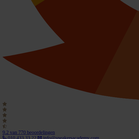
9.2
van 770 beoordelingen
010 433 33 22
info@speakersacademy.com