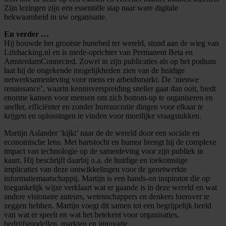
Zijn lezingen zijn een essentiële stap naar ware digitale
bekwaamheid in uw organisatie.
En verder …
Hij bouwde het grootste hunebed ter wereld, stond aan de wieg van
Lifehacking.nl en is mede-oprichter van Permanent Beta en
AmsterdamConnected. Zowel in zijn publicaties als op het podium
laat hij de ongekende mogelijkheden zien van de huidige
netwerksamenleving voor mens en arbeidsmarkt. De ‘nieuwe
renaissance’, waarin kennisverspreiding sneller gaat dan ooit, biedt
enorme kansen voor mensen om zich bottom-up te organiseren en
sneller, efficiënter en zonder bureaucratie dingen voor elkaar te
krijgen en oplossingen te vinden voor moeilijke vraagstukken.
Martijn Aslander ‘kijkt’ naar de de wereld door een sociale en
economische lens. Met hartstocht en humor brengt hij de complexe
impact van technologie op de samenleving voor zijn publiek in
kaart. Hij beschrijft daarbij o.a. de huidige en toekomstige
implicaties van deze ontwikkelingen voor de genetwerkte
informatiemaatschappij. Martijn is een hands-on inspirator die op
toegankelijk wijze verklaart wat er gaande is in deze wereld en wat
andere visionaire auteurs, wetenschappers en denkers hierover te
zeggen hebben. Martijn voegt dit samen tot een begrijpelijk beeld
van wat er speelt en wat het betekent voor organisaties,
bedrijfsmodellen, markten en innovatie.