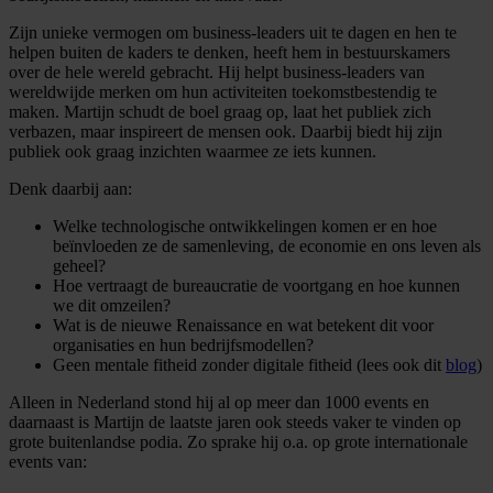
Zijn unieke vermogen om business-leaders uit te dagen en hen te
helpen buiten de kaders te denken, heeft hem in bestuurskamers
over de hele wereld gebracht. Hij helpt business-leaders van
wereldwijde merken om hun activiteiten toekomstbestendig te
maken. Martijn schudt de boel graag op, laat het publiek zich
verbazen, maar inspireert de mensen ook. Daarbij biedt hij zijn
publiek ook graag inzichten waarmee ze iets kunnen.
Denk daarbij aan:
Welke technologische ontwikkelingen komen er en hoe
beïnvloeden ze de samenleving, de economie en ons leven als
geheel?
Hoe vertraagt de bureaucratie de voortgang en hoe kunnen
we dit omzeilen?
Wat is de nieuwe Renaissance en wat betekent dit voor
organisaties en hun bedrijfsmodellen?
Geen mentale fitheid zonder digitale fitheid (lees ook dit
blog
)
Alleen in Nederland stond hij al op meer dan 1000 events en
daarnaast is Martijn de laatste jaren ook steeds vaker te vinden op
grote buitenlandse podia. Zo sprake hij o.a. op grote internationale
events van: