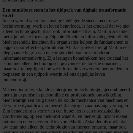
Een onmisbare stem in het tijdperk van digitale transformatie
en AI
In een wereld waar kunstmatige intelligentie steeds meer onze
besluitvorming, werk en leven beïnvloedt, is het cruciaal dat we niet
alleen technologisch, maar ook informatief fit zijn. Martijn Aslander,
met zijn unieke focus op Digitale Fitheid en informatiegeletterdheid,
biedt essentiële inzichten die organisaties helpen de fundamenten te
leggen voor effectief gebruik van AI. Als spreker brengt Martijn een
diepgaande begrip van de complexiteit van onze moderne
informatiesamenleving. Zijn lezingen benadrukken hoe cruciaal het
is om niet alleen technologisch geavanceerde tools te omarmen,
maar ook te begrijpen hoe we informatie verwerken, beoordelen en
toepassen in een tijdperk waarin AI ons dagelijks leven
binnendringt.
Met een indrukwekkende achtergrond in technologie, gecombineerd
met zijn expertise in persoonlijke en professionele ontwikkeling,
biedt Martijn een brug tussen de koude mechanica van machines en
de warme dynamica van menselijk begrip en aanpassingsvermogen.
Zijn benadering is verre van een hype; het is een noodzakelijke
voorbereiding op een toekomst waar AI en menselijk inzicht elkaar
ontmoeten en versterken. Kies voor Martijn Aslander als u wilt dat
uw team niet alleen de technologie van morgen omarmt, maar ook
leert hoe ze deze op een ethisch en effectief manier kunnen inzetten.