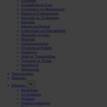
Economie
Gezondheid en Zorg
Governance en Management
Humor en Entertainment
Innovatie en Technologie
Inspiratie
Internet en Digitaal
Leiderschap en Ontwikkeling
Marketing en Sales
Motivatie
Ondernemerschap
Overheid en Politiek
Onderwijs
Sport en Teambuilding
Toekomst en Trends
Wereldwijd
Wetenschap
Dagvoorzitters
Magazine
Diensten
Workshops
AI workshop
Webinars
Sprekers trainingen