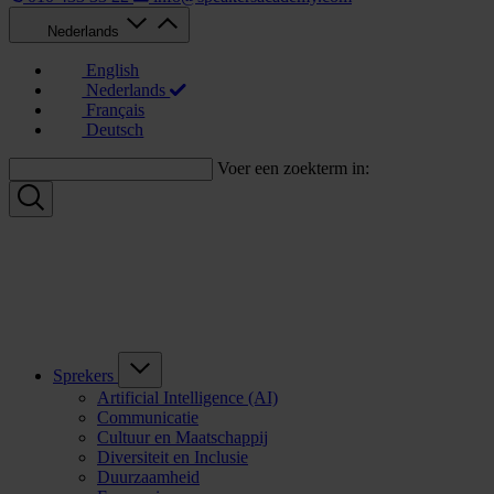
Nederlands
English
Nederlands
Français
Deutsch
Voer een zoekterm in:
Sprekers
Artificial Intelligence (AI)
Communicatie
Cultuur en Maatschappij
Diversiteit en Inclusie
Duurzaamheid