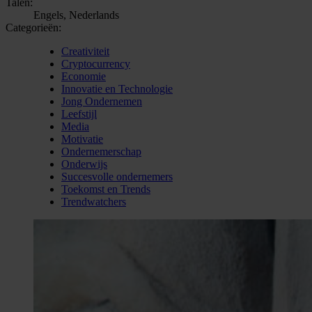
Talen:
Engels, Nederlands
Categorieën:
Creativiteit
Cryptocurrency
Economie
Innovatie en Technologie
Jong Ondernemen
Leefstijl
Media
Motivatie
Ondernemerschap
Onderwijs
Succesvolle ondernemers
Toekomst en Trends
Trendwatchers