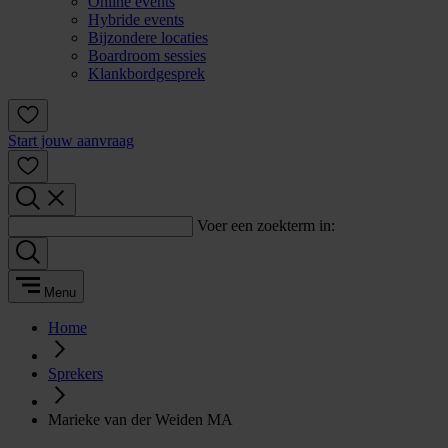
Online events
Hybride events
Bijzondere locaties
Boardroom sessies
Klankbordgesprek
Start jouw aanvraag
Voer een zoekterm in:
Menu
Home
Sprekers
Marieke van der Weiden MA