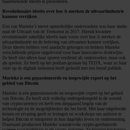
baanbrekende ideeën te presenteren.
Revolutionaire ideeën over hoe A-merken de uitvaartindustrie
kunnen verrijken
Een van Marieke’s meest opmerkelijke onderzoeken was haar studie
naar de Uitvaart van de Toekomst in 2017. Hieruit kwamen
revolutionaire zakelijke ideeën naar voren over hoe A-merken de
uitvaartindustrie en de beleving van uitvaarten kunnen verrijken.
Deze ideeën hebben veel aandacht gekregen en hebben Marieke
verschillende prijzen opgeleverd voor haar innovatieve denkwijze.
Ze heeft niet alleen haar sporen verdiend als onderzoeker, maar ook
als spreker. Ze heeft op het podium gestaan bij TEDX, waar ze haar
visie op de digitale toekomst heeft gedeeld met een breed publiek.
Marieke is een gepassioneerde en toegewijde expert op het
gebied van Bitcoin
Marieke is een gepassioneerde en toegewijde expert op het gebied
van Bitcoin. Ze heeft zich volledig ondergedompeld in de wereld
van cryptocurrency en heeft een diepgaand begrip van de
technologie en de mogelijkheden die het biedt. Met haar uitgebreide
kennis en ervaring geeft ze lezingen en workshops om anderen te
helpen Bitcoin te integreren in hun dagelijks leven en onderneming.
Daarnaast produceert Marieke waardevolle crypto-gerelateerde
content voor bedrijven in de crypto-industrie. Ze begrijpt het belang