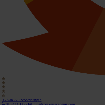
9.2
van 770 beoordelingen
010 433 33 22
info@speakersacademy.com