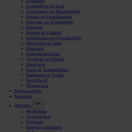
Economie
Gezondheid en Zorg
Governance en Management
Humor en Entertainment
Innovatie en Technologie
Inspiratie
Internet en Digitaal
Leiderschap en Ontwikkeling
Marketing en Sales
Motivatie
Ondernemerschap
Overheid en Politiek
Onderwijs
Sport en Teambuilding
Toekomst en Trends
Wereldwijd
Wetenschap
Dagvoorzitters
Magazine
Diensten
Workshops
AI workshop
Webinars
Sprekers trainingen