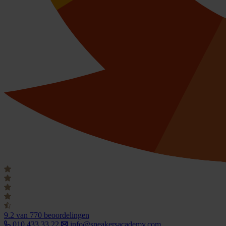
9.2
van 770 beoordelingen
010 433 33 22
info@speakersacademy.com