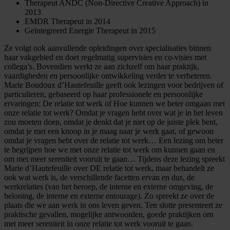
Therapeut ANDC (Non-Directive Creative Approach) in
2013
EMDR Therapeut in 2014
Geïntegreerd Energie Therapeut in 2015
Ze volgt ook aanvullende opleidingen over specialisaties binnen
haar vakgebied en doet regelmatig supervisies en co-visies met
collega’s. Bovendien werkt ze aan zichzelf om haar praktijk,
vaardigheden en persoonlijke ontwikkeling verder te verbeteren.
Marie Boudoux d’Hautefeuille geeft ook lezingen voor bedrijven of
particulieren, gebaseerd op haar professionele en persoonlijke
ervaringen: De relatie tot werk of Hoe kunnen we beter omgaan met
onze relatie tot werk? Omdat je vragen hebt over wat je in het leven
zou moeten doen, omdat je denkt dat je niet op de juiste plek bent,
omdat je met een knoop in je maag naar je werk gaat, of gewoon
omdat je vragen hebt over de relatie tot werk… Een lezing om beter
te begrijpen hoe we met onze relatie tot werk om kunnen gaan en
om met meer sereniteit vooruit te gaan… Tijdens deze lezing spreekt
Marie d’Hautefeuille over DE relatie tot werk, maar behandelt ze
ook wat werk is, de verschillende facetten ervan en dus, de
werkrelaties (van het beroep, de interne en externe omgeving, de
beloning, de interne en externe entourage). Zo spreekt ze over de
plaats die we aan werk in ons leven geven. Ten slotte presenteert ze
praktische gevallen, mogelijke antwoorden, goede praktijken om
met meer sereniteit in onze relatie tot werk vooruit te gaan.