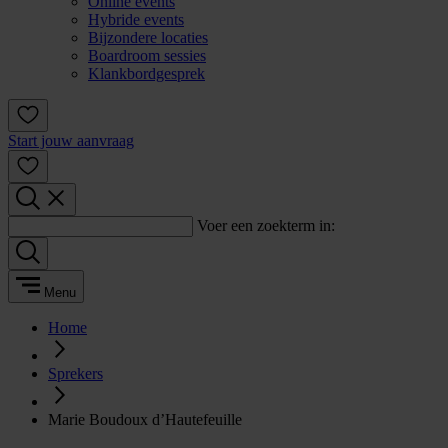
Online events
Hybride events
Bijzondere locaties
Boardroom sessies
Klankbordgesprek
Start jouw aanvraag
Voer een zoekterm in:
Menu
Home
Sprekers
Marie Boudoux d’Hautefeuille