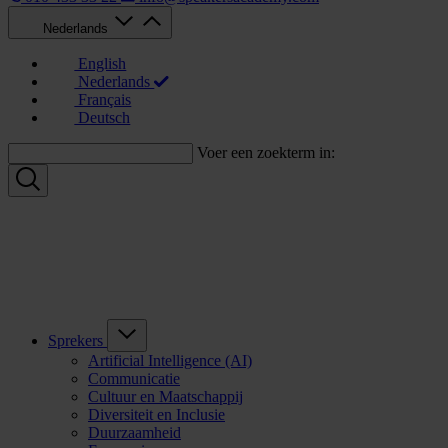
Nederlands
English
Nederlands
Français
Deutsch
Voer een zoekterm in:
Sprekers
Artificial Intelligence (AI)
Communicatie
Cultuur en Maatschappij
Diversiteit en Inclusie
Duurzaamheid