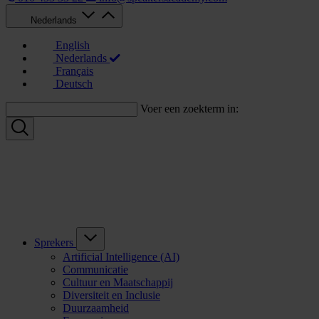
Nederlands
English
Nederlands
Français
Deutsch
Voer een zoekterm in:
Sprekers
Artificial Intelligence (AI)
Communicatie
Cultuur en Maatschappij
Diversiteit en Inclusie
Duurzaamheid