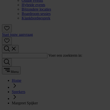
Online events
Hybride events
Bijzondere locaties
Boardroom sessies
Klankbordgesprek
Start jouw aanvraag
Voer een zoekterm in:
Menu
Home
Sprekers
Margreet Spijker