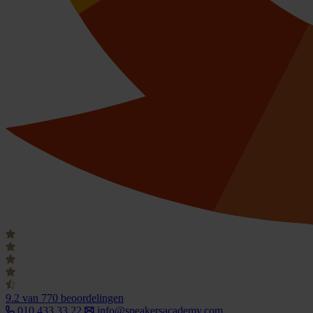
9.2
van 770 beoordelingen
010 433 33 22
info@speakersacademy.com