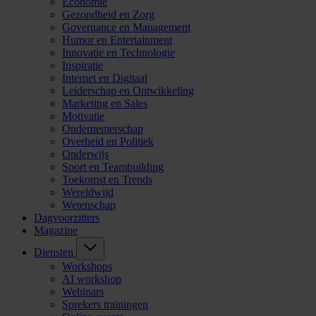
Economie
Gezondheid en Zorg
Governance en Management
Humor en Entertainment
Innovatie en Technologie
Inspiratie
Internet en Digitaal
Leiderschap en Ontwikkeling
Marketing en Sales
Motivatie
Ondernemerschap
Overheid en Politiek
Onderwijs
Sport en Teambuilding
Toekomst en Trends
Wereldwijd
Wetenschap
Dagvoorzitters
Magazine
Diensten
Workshops
AI workshop
Webinars
Sprekers trainingen