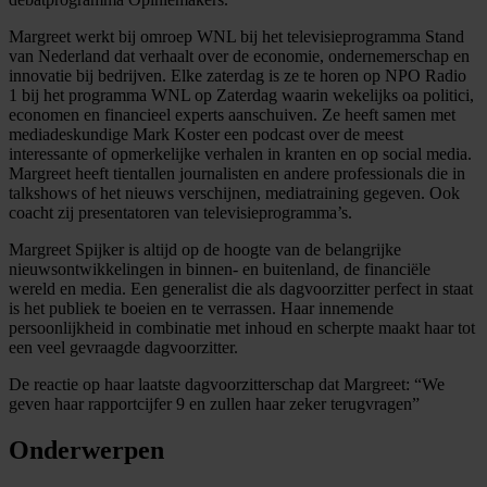
Margreet werkt bij omroep WNL bij het televisieprogramma Stand
van Nederland dat verhaalt over de economie, ondernemerschap en
innovatie bij bedrijven. Elke zaterdag is ze te horen op NPO Radio
1 bij het programma WNL op Zaterdag waarin wekelijks oa politici,
economen en financieel experts aanschuiven. Ze heeft samen met
mediadeskundige Mark Koster een podcast over de meest
interessante of opmerkelijke verhalen in kranten en op social media.
Margreet heeft tientallen journalisten en andere professionals die in
talkshows of het nieuws verschijnen, mediatraining gegeven. Ook
coacht zij presentatoren van televisieprogramma’s.
Margreet Spijker is altijd op de hoogte van de belangrijke
nieuwsontwikkelingen in binnen- en buitenland, de financiële
wereld en media. Een generalist die als dagvoorzitter perfect in staat
is het publiek te boeien en te verrassen. Haar innemende
persoonlijkheid in combinatie met inhoud en scherpte maakt haar tot
een veel gevraagde dagvoorzitter.
De reactie op haar laatste dagvoorzitterschap dat Margreet: “We
geven haar rapportcijfer 9 en zullen haar zeker terugvragen”
Onderwerpen