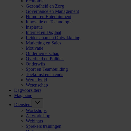
Economie
Gezondheid en Zorg
Governance en Management
Humor en Entertainment
Innovatie en Technologie
Inspiratie
Internet en Digitaal
Leiderschap en Ontwikkeling
Marketing en Sales
Motivatie
Ondernemerschap
Overheid en Politiek
Onderwijs
Sport en Teambuilding
Toekomst en Trends
Wereldwijd
Wetenschap
Dagvoorzitters
Magazine
Diensten
Workshops
AI workshop
Webinars
Sprekers trainingen