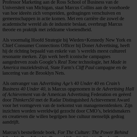
Professor Marketing aan de Ross School of Business van de
Universiteit van Michigan, staat Marcus Collins aan de voorhoede
van hoe ideeën zich verspreiden, gedragingen verschuiven en
gemeenschappen in actie komen. Met een carrière die zowel de
academische wereld als de industrie beslaat, overbrugt Marcus
theorie en praktijk met zeldzame vloeiendheid.
Als voormalig Hoofd Strategie bij Wieden+Kennedy New York en
Chief Consumer Connections Officer bij Doner Advertising, heeft
hij de richting bepaald van enkele van ’s werelds meest cultureel
resonante merken. Zijn werk heeft iconische campagnes
aangedreven zoals Google’s
Real Tone
technologie, het
Made in
America
muziekfestival, State Farm’s
Cliff Paul
campagne en de
lancering van de Brooklyn Nets.
Als ontvanger van
Advertising Age’s 40 Under 40
en
Crain’s
Business 40 Under 40
, is Marcus opgenomen in de
Advertising Hall
of Achievement
van de American Advertising Federation en geëerd
door
Thinkers50
met de Radar Distinguished Achievement Award
voor het vormgeven van de toekomst van managementdenken. Zijn
inzichten worden wereldwijd gezocht door CMO’s, beleidsmakers
en creatieven die willen begrijpen hoe cultuur menselijk gedrag
aandrijft.
Marcus’s bestsellende boek,
For The Culture: The Power Behind