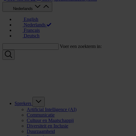
Nederlands
English
Nederlands
Français
Deutsch
Voer een zoekterm in:
Sprekers
Artificial Intelligence (AI)
Communicatie
Cultuur en Maatschappij
Diversiteit en Inclusie
Duurzaamheid