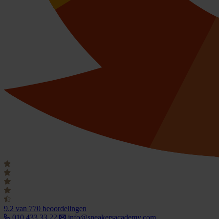
9.2
van 770 beoordelingen
010 433 33 22
info@speakersacademy.com