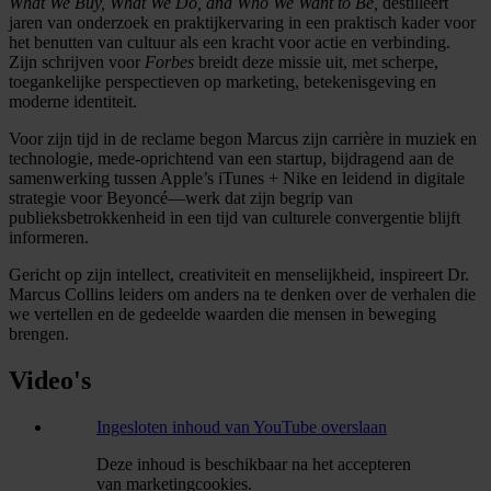
What We Buy, What We Do, and Who We Want to Be,
destilleert
jaren van onderzoek en praktijkervaring in een praktisch kader voor
het benutten van cultuur als een kracht voor actie en verbinding.
Zijn schrijven voor
Forbes
breidt deze missie uit, met scherpe,
toegankelijke perspectieven op marketing, betekenisgeving en
moderne identiteit.
Voor zijn tijd in de reclame begon Marcus zijn carrière in muziek en
technologie, mede-oprichtend van een startup, bijdragend aan de
samenwerking tussen Apple’s iTunes + Nike en leidend in digitale
strategie voor Beyoncé—werk dat zijn begrip van
publieksbetrokkenheid in een tijd van culturele convergentie blijft
informeren.
Gericht op zijn intellect, creativiteit en menselijkheid, inspireert Dr.
Marcus Collins leiders om anders na te denken over de verhalen die
we vertellen en de gedeelde waarden die mensen in beweging
brengen.
Video's
Ingesloten inhoud van YouTube overslaan
Deze inhoud is beschikbaar na het accepteren
van marketingcookies.