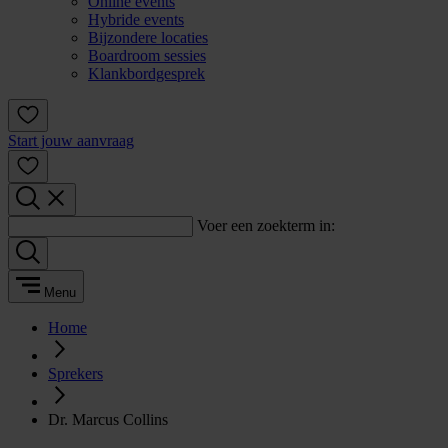
Online events
Hybride events
Bijzondere locaties
Boardroom sessies
Klankbordgesprek
Start jouw aanvraag
Voer een zoekterm in:
Menu
Home
Sprekers
Dr. Marcus Collins