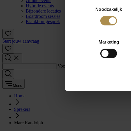
Online events
Toestemmingsselectie
Hybride events
Noodzakelijk
Bijzondere locaties
Boardroom sessies
Klankbordgesprek
Start jouw aanvraag
Marketing
Voer een zoekterm in:
Menu
Home
Sprekers
Marc Randolph