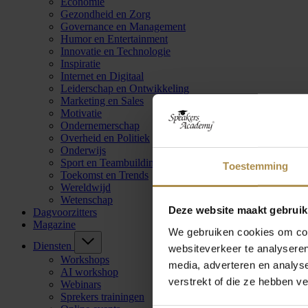
Economie
Gezondheid en Zorg
Governance en Management
Humor en Entertainment
Innovatie en Technologie
Inspiratie
Internet en Digitaal
Leiderschap en Ontwikkeling
Marketing en Sales
Motivatie
Ondernemerschap
Overheid en Politiek
Onderwijs
Sport en Teambuilding
Toestemming
Toekomst en Trends
Wereldwijd
Wetenschap
Deze website maakt gebruik
Dagvoorzitters
Magazine
We gebruiken cookies om cont
Diensten
websiteverkeer te analyseren
Workshops
media, adverteren en analys
AI workshop
verstrekt of die ze hebben v
Webinars
Sprekers trainingen