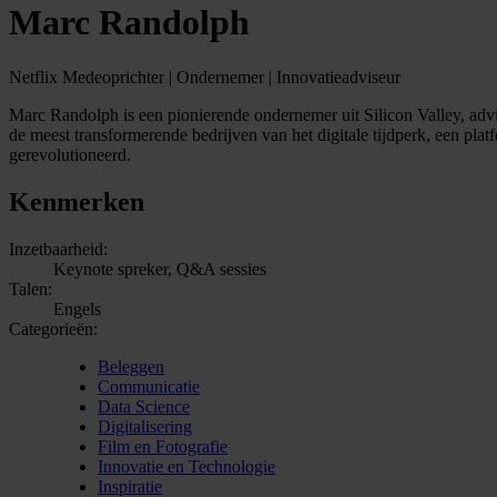
Marc Randolph
Netflix Medeoprichter | Ondernemer | Innovatieadviseur
Marc Randolph is een pionierende ondernemer uit Silicon Valley, advis
de meest transformerende bedrijven van het digitale tijdperk, een pl
gerevolutioneerd.
Kenmerken
Inzetbaarheid:
Keynote spreker, Q&A sessies
Talen:
Engels
Categorieën:
Beleggen
Communicatie
Data Science
Digitalisering
Film en Fotografie
Innovatie en Technologie
Inspiratie