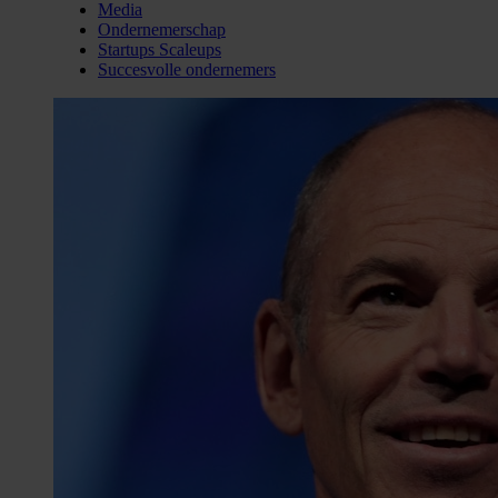
Media
Ondernemerschap
Startups Scaleups
Succesvolle ondernemers