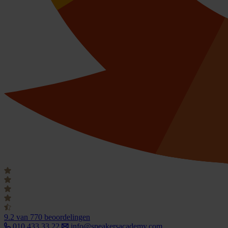
9.2
van 770 beoordelingen
010 433 33 22
info@speakersacademy.com