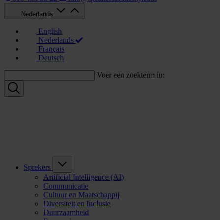
Nederlands
English
Nederlands
Français
Deutsch
Voer een zoekterm in:
Sprekers
Artificial Intelligence (AI)
Communicatie
Cultuur en Maatschappij
Diversiteit en Inclusie
Duurzaamheid