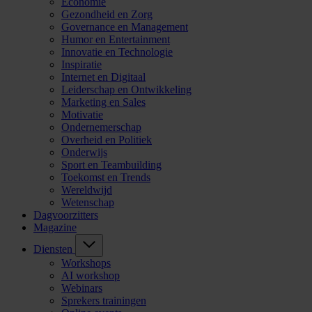
Economie
Gezondheid en Zorg
Governance en Management
Humor en Entertainment
Innovatie en Technologie
Inspiratie
Internet en Digitaal
Leiderschap en Ontwikkeling
Marketing en Sales
Motivatie
Ondernemerschap
Overheid en Politiek
Onderwijs
Sport en Teambuilding
Toekomst en Trends
Wereldwijd
Wetenschap
Dagvoorzitters
Magazine
Diensten
Workshops
AI workshop
Webinars
Sprekers trainingen