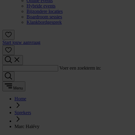
Online events
Hybride events
Bijzondere locaties
Boardroom sessies
Klankbordgesprek
Start jouw aanvraag
Voer een zoekterm in:
Menu
Home
Sprekers
Marc Halévy