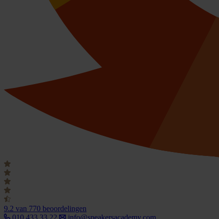
9.2
van 770 beoordelingen
010 433 33 22
info@speakersacademy.com