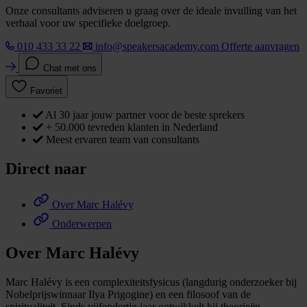
Onze consultants adviseren u graag over de ideale invulling van het
verhaal voor uw specifieke doelgroep.
010 433 33 22
info@speakersacademy.com
Offerte aanvragen
Chat met ons
Favoriet
Al 30 jaar jouw partner voor de beste sprekers
+ 50.000 tevreden klanten in Nederland
Meest ervaren team van consultants
Direct naar
Over Marc Halévy
Onderwerpen
Over Marc Halévy
Marc Halévy is een complexiteitsfysicus (langdurig onderzoeker bij
Nobelprijswinnaar Ilya Prigogine) en een filosoof van de
spiritualiteit. Sinds vijfendertig jaar ontwikkelt hij theorieën,