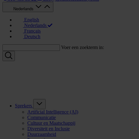
Nederlands
English
Nederlands
Français
Deutsch
Voer een zoekterm in:
Sprekers
Artificial Intelligence (AI)
Communicatie
Cultuur en Maatschappij
Diversiteit en Inclusie
Duurzaamheid