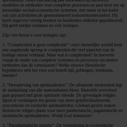
modellen en methoden voor complexe processen en past deze toe op
menselijke sociaal-economische systemen, met name in het kader
van zijn activiteiten als gerenommeerd toekomstonderzoeker. Hij
heeft ongeveer veertig boeken en honderden artikelen gepubliceerd.
Hij geeft talrijke seminars en vele lezingen.
Zijn vier thema’s voor lezingen zijn:
1. “Complexiteit is geen complicatie”: onze menselijke wereld kent
een ongekende sprong in complexiteit die veel aspecten van de
huidige onrust verklaart. Maar wat is complexiteit? In hoeverre
vraagt de studie van complexe systemen en processen om andere
methoden dan de cartesiaanse? Welke nieuwe filosofische
hypothesen stelt het voor wat betreft tijd, geheugen, betekenis,
intentie?
2. “Heropleving van spiritualiteiten”: De aflopende moderniteit legt
de mislukking van alle materialismen bloot. Materiële overvloed
gaat gepaard met grote spirituele ellende. De gevestigde religies
lijken te verdampen ten gunste van meer geïndividualiseerde,
syncretische en exotische spiritualiteiten. Globaal gezien maken
theïstische religies plaats voor meer pantheïstische, paganistische en
monistische spiritualiteiten. Wordt God immanent?
3. “Paradigmatische mutatie”: De verandering in economische