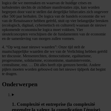
logica die we meemaken en waarvan de huidige crises en
turbulenties slechts de zichtbare manifestaties zijn, kan worden
begrepen door vast te stellen dat dergelijke bifurcaties zich ongeveer
elke 500 jaar herhalen. De logica van de handels economie die we
van de Renaissance hebben geërfd, stuit op vier belangrijke breuken
(ecologisch, digitaal, cybernetisch en cultureel) waaraan de nieuwe
opkomende economische logica moet voldoen. Vier
sleutelconcepten verschijnen die de fundamenten van de economie
en de samenleving van morgen zullen vormen.
4. “Op weg naar nieuwe waarden”: Onze tijd stelt de
maatschappelijke waarden die we van de Verlichting hebben geërfd
ter discussie. Mensenrechten, democratisme, egalitarisme,
progressisme, solidarisme, economisme, staatsinterventie,
centralisme, enz. … Dit alles heeft zijn grenzen bereikt. Andere
pijlers moeten worden gebouwd om het nieuwe tijdperk dat begint
te dragen.
Onderwerpen
1. Complexité et entreprise (la complexité
engendre la valeur, la complication l'épuise)