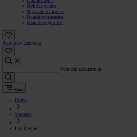
Online events
Hybride events
Bijzondere locaties
Boardroom sessies
Klankbordgesprek
Start jouw aanvraag
Voer een zoekterm in:
Menu
Home
Sprekers
Lou Divine