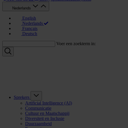
Nederlands
English
Nederlands
Français
Deutsch
Voer een zoekterm in:
Sprekers
Artificial Intelligence (AI)
Communicatie
Cultuur en Maatschappij
Diversiteit en Inclusie
Duurzaamheid