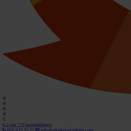
9.2
van 770 beoordelingen
010 433 33 22
info@speakersacademy.com