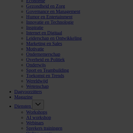
Economie
Gezondheid en Zorg
Governance en Management
Humor en Entertainment
Innovatie en Technologie
Inspiratie
Internet en Digitaal
Leiderschap en Ontwikkeling
Marketing en Sales
Motivatie
Ondernemerschap
Overheid en Politiek
Onderwijs
Sport en Teambuilding
Toekomst en Trends
Wereldwijd
Wetenschap
Dagvoorzitters
Magazine
Diensten
Workshops
AI workshop
Webinars
Sprekers trainingen