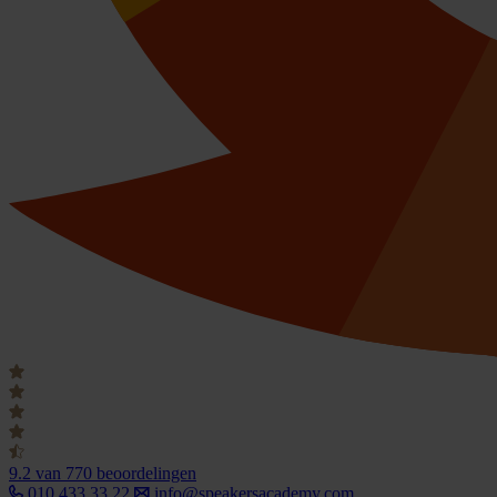
9.2
van 770 beoordelingen
010 433 33 22
info@speakersacademy.com