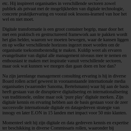
etc. Hij inspireert organisaties in verschillende sectoren zowel
publiek als privaat met de mogelijkheden van digitale technologie,
concrete praktijkervaring en vooral ook lessons-learned van hoe het
wel en niet moet.
Digitale transformatie is een groot container begrip, maar door het
met een praktisch en gestructureerd framework aan te pakken wordt
het glas helder, waarom we moeten bewegen, waar de kansen liggen
en op welke verschillende horizons ingezet moet worden om de
organisatie toekomstbestendig te maken. Kuldip weet als ervaren
evangelisator van digital alle management niveaus mee te nemen en
enthousiast te maken met inspiratie vanuit verschillende sectoren,
maar ook wat kunnen we morgen dan gaan doen en hoe dan?
Na zijn jarenlange management consulting ervaring is hij in diverse
Board rollen actief geweest in vooraanstaande internationale media
organisaties (waaronder Sanoma, Bertelsmann) waar hij aan de basis
heeft gestaan van de disruptieve digitalisering en internationalisering
van traditionele, online maar ook ‘pure play’ digitale merken. Zijn
digitale kennis en ervaring hebben aan de basis gestaan voor de zeer
succesvolle internationale digitale en datagedreven strategie van
innogy en later E.ON in 15 landen met impact voor 50 mio klanten.
Momenteel stelt hij zijn digitale en data gedreven kennis en expertise
ter beschikking in diverse Commissaris rollen, waaronder bij