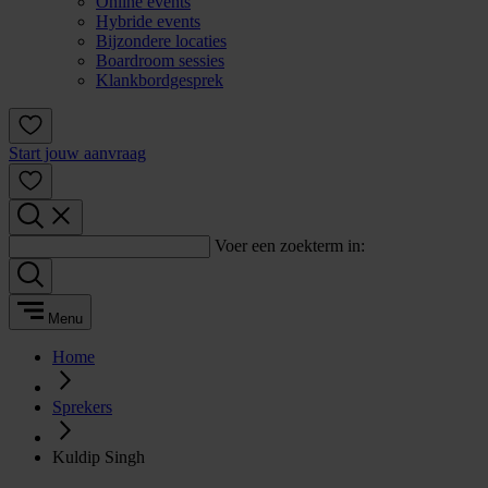
Online events
Hybride events
Bijzondere locaties
Boardroom sessies
Klankbordgesprek
Start jouw aanvraag
Voer een zoekterm in:
Menu
Home
Sprekers
Kuldip Singh