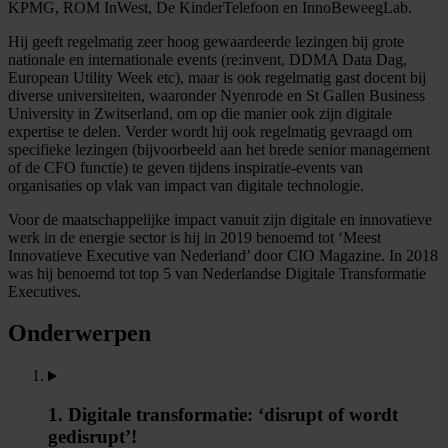
KPMG, ROM InWest, De KinderTelefoon en InnoBeweegLab.
Hij geeft regelmatig zeer hoog gewaardeerde lezingen bij grote
nationale en internationale events (re:invent, DDMA Data Dag,
European Utility Week etc), maar is ook regelmatig gast docent bij
diverse universiteiten, waaronder Nyenrode en St Gallen Business
University in Zwitserland, om op die manier ook zijn digitale
expertise te delen. Verder wordt hij ook regelmatig gevraagd om
specifieke lezingen (bijvoorbeeld aan het brede senior management
of de CFO functie) te geven tijdens inspiratie-events van
organisaties op vlak van impact van digitale technologie.
Voor de maatschappelijke impact vanuit zijn digitale en innovatieve
werk in de energie sector is hij in 2019 benoemd tot ‘Meest
Innovatieve Executive van Nederland’ door CIO Magazine. In 2018
was hij benoemd tot top 5 van Nederlandse Digitale Transformatie
Executives.
Onderwerpen
1. Digitale transformatie: ‘disrupt of wordt
gedisrupt’!