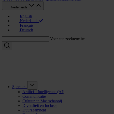
Nederlands
English
Nederlands
Français
Deutsch
Voer een zoekterm in:
Sprekers
Artificial Intelligence (AI)
Communicatie
Cultuur en Maatschappij
Diversiteit en Inclusie
Duurzaamheid