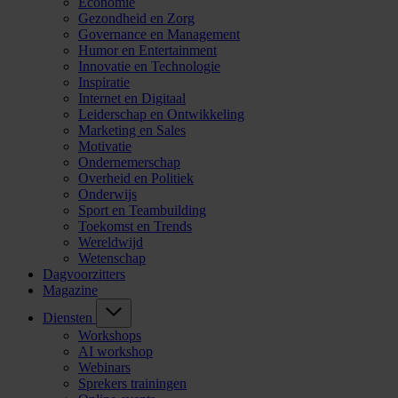
Economie
Gezondheid en Zorg
Governance en Management
Humor en Entertainment
Innovatie en Technologie
Inspiratie
Internet en Digitaal
Leiderschap en Ontwikkeling
Marketing en Sales
Motivatie
Ondernemerschap
Overheid en Politiek
Onderwijs
Sport en Teambuilding
Toekomst en Trends
Wereldwijd
Wetenschap
Dagvoorzitters
Magazine
Diensten
Workshops
AI workshop
Webinars
Sprekers trainingen