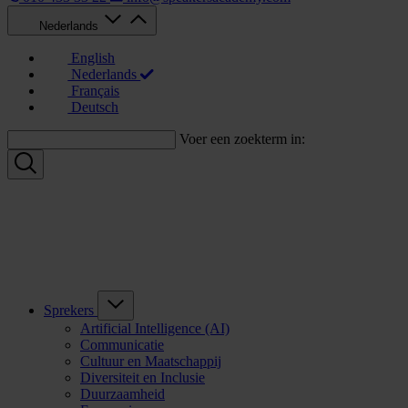
Nederlands
English
Nederlands
Français
Deutsch
Voer een zoekterm in:
Sprekers
Artificial Intelligence (AI)
Communicatie
Cultuur en Maatschappij
Diversiteit en Inclusie
Duurzaamheid