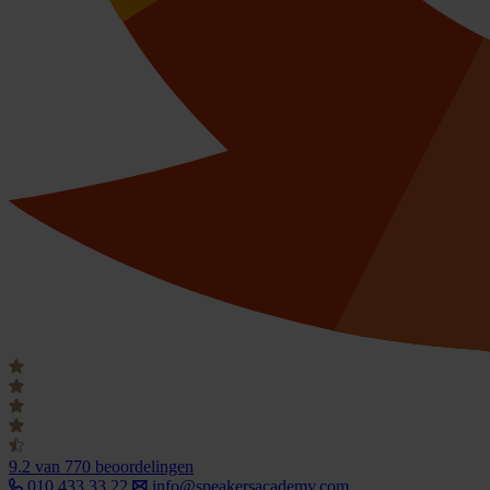
9.2
van 770 beoordelingen
010 433 33 22
info@speakersacademy.com