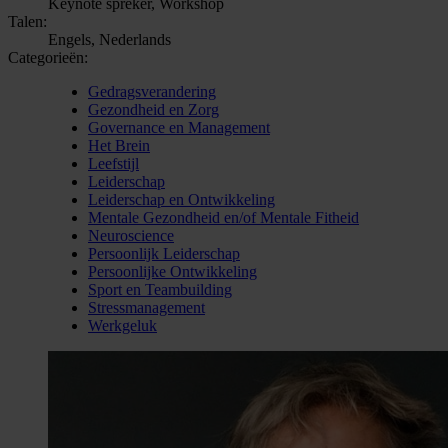
Keynote spreker, Workshop
Talen:
Engels, Nederlands
Categorieën:
Gedragsverandering
Gezondheid en Zorg
Governance en Management
Het Brein
Leefstijl
Leiderschap
Leiderschap en Ontwikkeling
Mentale Gezondheid en/of Mentale Fitheid
Neuroscience
Persoonlijk Leiderschap
Persoonlijke Ontwikkeling
Sport en Teambuilding
Stressmanagement
Werkgeluk