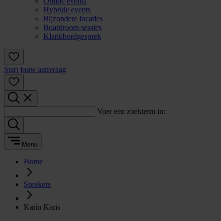
Online events
Hybride events
Bijzondere locaties
Boardroom sessies
Klankbordgesprek
Start jouw aanvraag
Voer een zoekterm in:
Menu
Home
Sprekers
Karin Karis