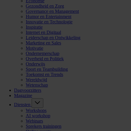
Economie
Gezondheid en Zorg
Governance en Management
Humor en Entertainment
Innovatie en Technologie
Inspiratie
Internet en Digitaal
Leiderschap en Ontwikkeling
Marketing en Sales
Motivatie
Ondernemerschap
Overheid en Politiek
Onderwijs
Sport en Teambuilding
Toekomst en Trends
Wereldwijd
Wetenschap
Dagvoorzitters
Magazine
Diensten
Workshops
AI workshop
Webinars
Sprekers trainingen