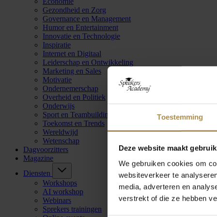
Economie
Gezondheid en Zorg
Governance en Management
Humor en Entertainment
Innovatie en Technologie
Inspiratie
Internet en Digitaal
Leiderschap en Ontwikkeling
Marketing en Sales
Motivatie
Ondernemerschap
Overheid en Politiek
Onderwijs
Sport en Teambuilding
Toestemming
Toekomst en Trends
Wereldwijd
Wetenschap
Deze website maakt gebruik
Dagvoorzitters
Magazine
We gebruiken cookies om cont
Diensten
websiteverkeer te analyseren
Workshops
media, adverteren en analys
AI workshop
verstrekt of die ze hebben v
Webinars
Sprekers trainingen