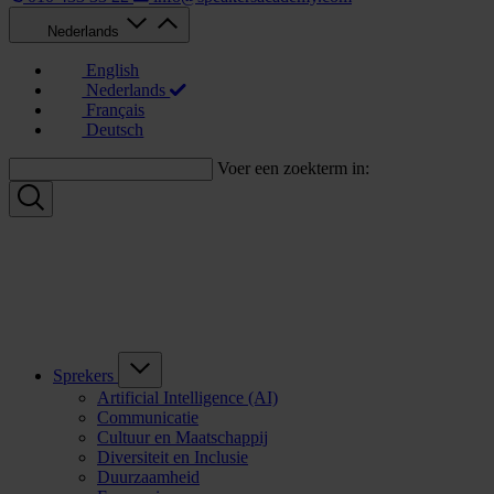
Nederlands
English
Nederlands
Français
Deutsch
Voer een zoekterm in:
Sprekers
Artificial Intelligence (AI)
Communicatie
Cultuur en Maatschappij
Diversiteit en Inclusie
Duurzaamheid