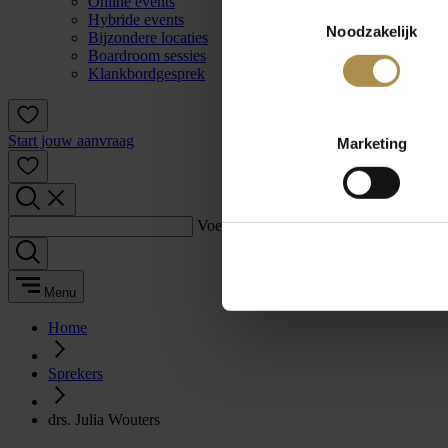
Online events
Toestemmingsselectie
Hybride events
Noodzakelijk
Bijzondere locaties
Boardroom sessies
Klankbordgesprek
Start jouw aanvraag
Marketing
Voer een zoekterm in:
Menu
Home
Sprekers
drs. Julia Wouters