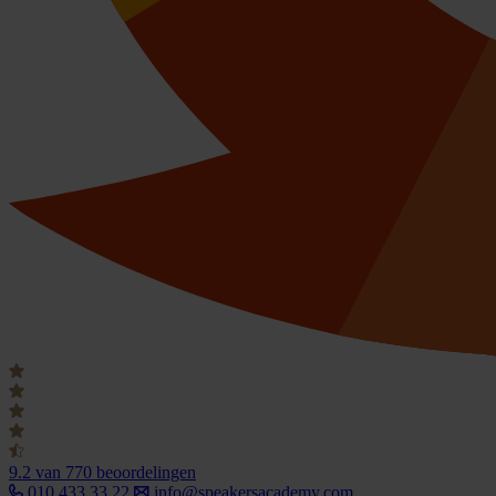
9.2
van 770 beoordelingen
010 433 33 22
info@speakersacademy.com