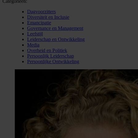
Categorieën:
Dagvoorzitters
Diversiteit en Inclusie
Emancipatie
Governance en Management
Leefstijl
Leiderschap en Ontwikkeling
Media
Overheid en Politiek
Persoonlijk Leiderschap
Persoonlijke Ontwikkeling