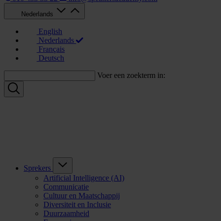
Nederlands
English
Nederlands
Français
Deutsch
Voer een zoekterm in:
Sprekers
Artificial Intelligence (AI)
Communicatie
Cultuur en Maatschappij
Diversiteit en Inclusie
Duurzaamheid