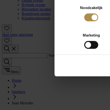
Online events
Toestemmingsselectie
Hybride events
Noodzakelijk
Bijzondere locaties
Boardroom sessies
Klankbordgesprek
Start jouw aanvraag
Marketing
Voer een zoekterm in:
Menu
Home
Sprekers
Juan Merodio