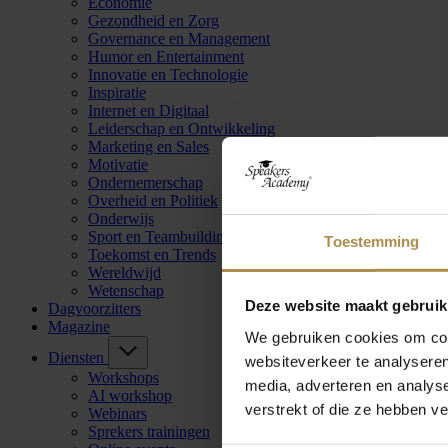
Economie
Gezondheid en Zorg
Governance en Management
Humor en Entertainment
Innovatie en Technologie
Inspiratie
Internet en Digitaal
Leiderschap en Ontwikkeling
Marketing en Sales
Motivatie
Ondernemerschap
Overheid en Politiek
Onderwijs
Sport en Teambuilding
Toestemming
Toekomst en Trends
Wereldwijd
Wetenschap
Deze website maakt gebruik
Dagvoorzitters
Magazine
We gebruiken cookies om cont
Diensten
websiteverkeer te analyseren
Workshops
media, adverteren en analys
AI workshop
verstrekt of die ze hebben v
Webinars
Sprekers trainingen