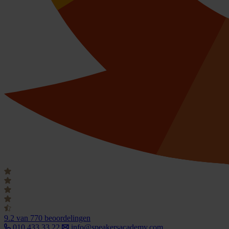
9.2
van 770 beoordelingen
010 433 33 22
info@speakersacademy.com