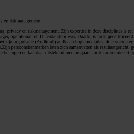
vacy en riskmanagement
iging, privacy en riskmanagement. Zijn expertise in deze disciplines is
ager, operational- en IT leadauditor was. Daarbij is Jorrit gecertifice
 zijn organisatie (Audittrail) audits en implementaties uit te voeren en 
jn persoonskenmerken laten zich samenvatten als resultaatgericht, gedr
nde belangen en kan daar uitstekend mee omgaan. Jorrit communiceert he