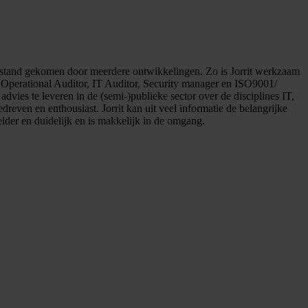
 tot stand gekomen door meerdere ontwikkelingen. Zo is Jorrit werkzaam
erd Operational Auditor, IT Auditor, Security manager en ISO9001/
advies te leveren in de (semi-)publieke sector over de disciplines IT,
even en enthousiast. Jorrit kan uit veel informatie de belangrijke
lder en duidelijk en is makkelijk in de omgang.