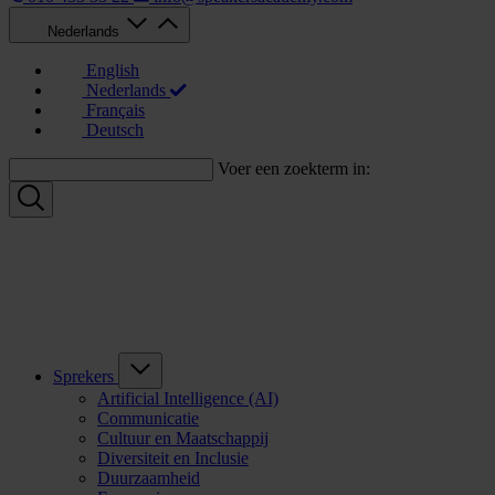
Nederlands
English
Nederlands
Français
Deutsch
Voer een zoekterm in:
Sprekers
Artificial Intelligence (AI)
Communicatie
Cultuur en Maatschappij
Diversiteit en Inclusie
Duurzaamheid