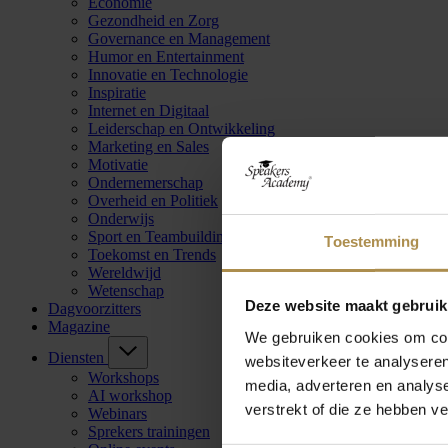
Economie
Gezondheid en Zorg
Governance en Management
Humor en Entertainment
Innovatie en Technologie
Inspiratie
Internet en Digitaal
Leiderschap en Ontwikkeling
Marketing en Sales
Motivatie
Ondernemerschap
Overheid en Politiek
Onderwijs
Sport en Teambuilding
Toestemming
Toekomst en Trends
Wereldwijd
Wetenschap
Deze website maakt gebruik
Dagvoorzitters
Magazine
We gebruiken cookies om cont
Diensten
websiteverkeer te analyseren
Workshops
media, adverteren en analys
AI workshop
verstrekt of die ze hebben v
Webinars
Sprekers trainingen