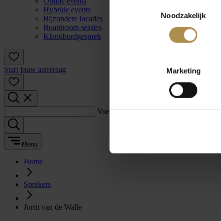
Online events
Toestemmingsselectie
Hybride events
Noodzakelijk
Bijzondere locaties
Boardroom sessies
Klankbordgesprek
Start jouw aanvraag
Marketing
Voer een zoekterm in:
Menu
Home
Sprekers
Jorrit van de Walle