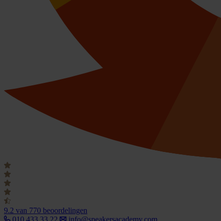
9.2
van 770 beoordelingen
010 433 33 22
info@speakersacademy.com