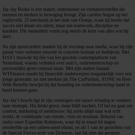
Jay-Jay Boske is een maker, ondernemer en verhalenverteller die
mensen en merken in beweging brengt. Zijn carrière begon op het
rugbyveld, 35 interlands in het shirt van Oranje, waar hij leerde dat
succes niet draait om talent, maar om teamwork, discipline en
karakter. Die mentaliteit vormt nog steeds de kern van alles wat hij
doet.
Na zijn sportcarrière maakte hij de overstap naar media, waar hij zijn
passie voor verhalen omzette in concrete formats en bedrijven. Met
DAY1 bouwde hij één van het grootste contentplatform van
Nederland, waarin verhalen over auto’s, ondernemerschap en
persoonlijke groei centraal staan. Met zijn andere kanaal:
WTFinance maakt hij financiële onderwerpen toegankelijk voor een
jonge generatie, en met merken als The CarParfum, XONE en Beer
With Benefits bewijst hij dat branding en ondernemerschap hand in
hand kunnen gaan.
Jay-Jay’s kracht ligt in zijn vermogen om rauwe ervaring te vertalen
naar strategie. Hij denkt groot, maar blijft nuchter. Of het nu gaat om
content, marketing of merkbouw: hij zoekt altijd naar wat echt
werkt, de combinatie van emotie, visie en resultaat. Bekend van
onder meer Expeditie Robinson, waar hij in totaal 64 dagen
overleefde op een onbewoond eiland, en als 1 van de gezichten van
de Special Forces-serie van Defensie, laat hij zien dat grenzen