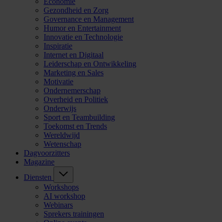
Economie
Gezondheid en Zorg
Governance en Management
Humor en Entertainment
Innovatie en Technologie
Inspiratie
Internet en Digitaal
Leiderschap en Ontwikkeling
Marketing en Sales
Motivatie
Ondernemerschap
Overheid en Politiek
Onderwijs
Sport en Teambuilding
Toekomst en Trends
Wereldwijd
Wetenschap
Dagvoorzitters
Magazine
Diensten
Workshops
AI workshop
Webinars
Sprekers trainingen