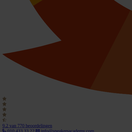
9.2
van 770 beoordelingen
010 433 33 22
info@speakersacademy.com