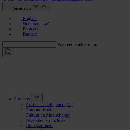
Nederlands
English
Nederlands
Français
Deutsch
Voer een zoekterm in:
Sprekers
Artificial Intelligence (AI)
Communicatie
Cultuur en Maatschappij
Diversiteit en Inclusie
Duurzaamheid