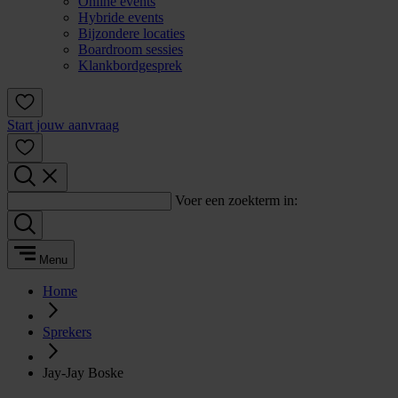
Online events
Hybride events
Bijzondere locaties
Boardroom sessies
Klankbordgesprek
Start jouw aanvraag
Voer een zoekterm in:
Menu
Home
Sprekers
Jay-Jay Boske