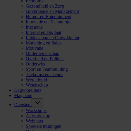
Economie
Gezondheid en Zorg
Governance en Management
Humor en Entertainment
Innovatie en Technologie
Inspiratie
Internet en Digitaal
Leiderschap en Ontwikkeling
Marketing en Sales
Motivatie
Ondernemerschap
Overheid en Politiek
Onderwijs
Sport en Teambuilding
Toekomst en Trends
Wereldwijd
Wetenschap
Dagvoorzitters
Magazine
Diensten
Workshops
AI workshop
Webinars
Sprekers trainingen