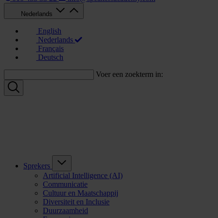
Nederlands
English
Nederlands
Français
Deutsch
Voer een zoekterm in:
Sprekers
Artificial Intelligence (AI)
Communicatie
Cultuur en Maatschappij
Diversiteit en Inclusie
Duurzaamheid