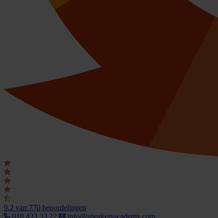
9.2
van 770 beoordelingen
010 433 33 22
info@speakersacademy.com