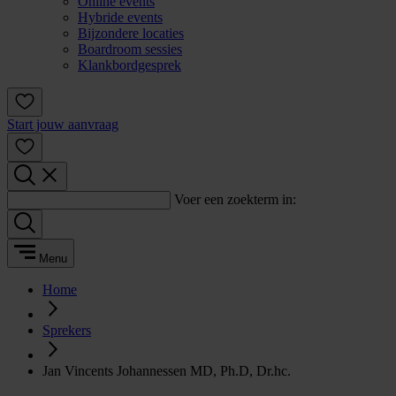
Online events
Hybride events
Bijzondere locaties
Boardroom sessies
Klankbordgesprek
Start jouw aanvraag
Voer een zoekterm in:
Menu
Home
Sprekers
Jan Vincents Johannessen MD, Ph.D, Dr.hc.