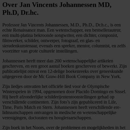
Over Jan Vincents Johannessen MD,
Ph.D, Dr.hc.
Professor Jan Vincents Johannessen, M.D., Ph.D., Dr.h.c., is een
echte Renaissance man. Een wetenschapper, een bestsellerauteur,
een multi-platina bekroonde songwriter, een dichter, componist,
filmwerker, schilder, ontwerper, fotograaf, en glas- en
sieradenkunstenaar, evenals een spreker, mentor, columnist, en zelfs
voorzitter van grote culturele instellingen.
Johannessen heeft meer dan 200 wetenschappelijke artikelen
geschreven, en een groot aantal boeken geschreven of bewerkt. Zijn
publicatielijst omvat een 12-delige boekenreeks over geneeskunde
uitgegeven door de Mc Graw-Hill Book Company in New York.
Zijn liedjes omvatten het officiële lied voor de Olympische
Winterspelen in 1994, opgenomen door Placido Domingo en Sissel.
Hij heeft afzonderlijke schilderijententoonstellingen gehad op
verschillende continenten. Zijn foto’s zijn gepubliceerd in Life,
Time, Paris Match en Stern. Johannessen heeft verschillende ere-
lidmaatschappen ontvangen in medische en wetenschappelijke
verenigingen, doctoraten en hoogleraarschappen.
Zijn boek in het Noors, over de problemen en mogelijkheden in het