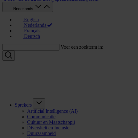
Nederlands
English
Nederlands
Français
Deutsch
Voer een zoekterm in:
Sprekers
Artificial Intelligence (AI)
Communicatie
Cultuur en Maatschappij
Diversiteit en Inclusie
Duurzaamheid