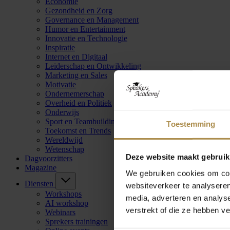
Economie
Gezondheid en Zorg
Governance en Management
Humor en Entertainment
Innovatie en Technologie
Inspiratie
Internet en Digitaal
Leiderschap en Ontwikkeling
Marketing en Sales
Motivatie
Ondernemerschap
Overheid en Politiek
Onderwijs
Sport en Teambuilding
Toestemming
Toekomst en Trends
Wereldwijd
Wetenschap
Deze website maakt gebruik
Dagvoorzitters
Magazine
We gebruiken cookies om cont
Diensten
websiteverkeer te analyseren
Workshops
media, adverteren en analys
AI workshop
verstrekt of die ze hebben v
Webinars
Sprekers trainingen