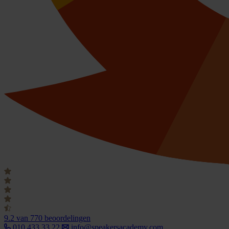
9.2
van 770 beoordelingen
010 433 33 22
info@speakersacademy.com