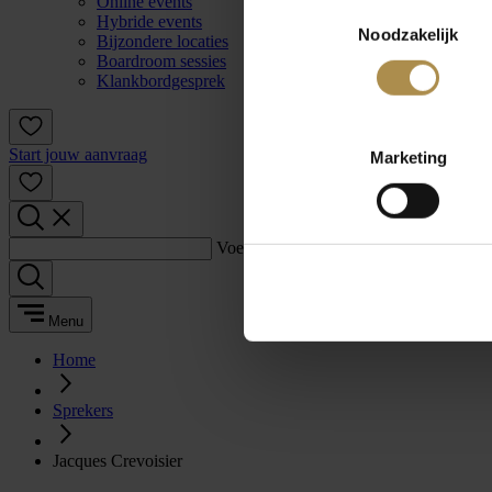
Online events
Toestemmingsselectie
Hybride events
Noodzakelijk
Bijzondere locaties
Boardroom sessies
Klankbordgesprek
Start jouw aanvraag
Marketing
Voer een zoekterm in:
Menu
Home
Sprekers
Jacques Crevoisier